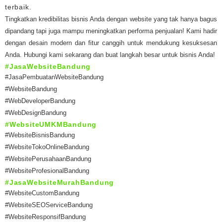
terbaik.
Tingkatkan kredibilitas bisnis Anda dengan website yang tak hanya bagus
dipandang tapi juga mampu meningkatkan performa penjualan! Kami hadir
dengan desain modern dan fitur canggih untuk mendukung kesuksesan
Anda. Hubungi kami sekarang dan buat langkah besar untuk bisnis Anda!
#JasaWebsiteBandung
#JasaPembuatanWebsiteBandung
#WebsiteBandung
#WebDeveloperBandung
#WebDesignBandung
#WebsiteUMKMBandung
#WebsiteBisnisBandung
#WebsiteTokoOnlineBandung
#WebsitePerusahaanBandung
#WebsiteProfesionalBandung
#JasaWebsiteMurahBandung
#WebsiteCustomBandung
#WebsiteSEOServiceBandung
#WebsiteResponsifBandung