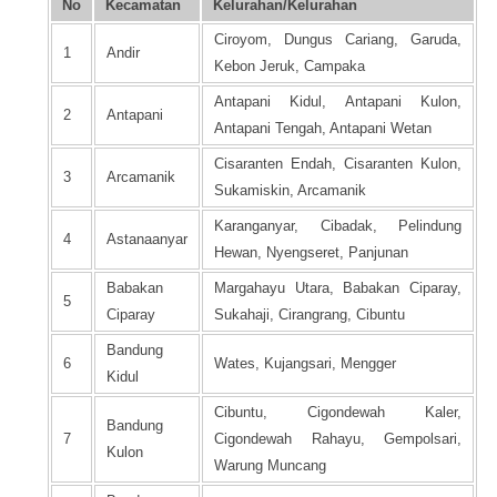
No
Kecamatan
Kelurahan/Kelurahan
Ciroyom, Dungus Cariang, Garuda,
1
Andir
Kebon Jeruk, Campaka
Antapani Kidul, Antapani Kulon,
2
Antapani
Antapani Tengah, Antapani Wetan
Cisaranten Endah, Cisaranten Kulon,
3
Arcamanik
Sukamiskin, Arcamanik
Karanganyar, Cibadak, Pelindung
4
Astanaanyar
Hewan, Nyengseret, Panjunan
Babakan
Margahayu Utara, Babakan Ciparay,
5
Ciparay
Sukahaji, Cirangrang, Cibuntu
Bandung
6
Wates, Kujangsari, Mengger
Kidul
Cibuntu, Cigondewah Kaler,
Bandung
7
Cigondewah Rahayu, Gempolsari,
Kulon
Warung Muncang