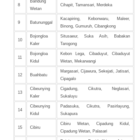
Bandung
8
Cihapit, Tamansari, Merdeka
Wetan
Kacapiring, Kebonwaru, Maleer,
9
Batununggal
Binong, Gumuruh, Cibangkong
Bojongloa
Situsaeur, Suka Asih, Babakan
10
Kaler
Tarogong
Bojongloa
Kebon Lega, Cibaduyut, Cibaduyut
11
Kidul
Wetan, Mekarwangi
Margasari, Cijawura, Sekejati, Jatisari,
12
Buahbatu
Cipagalo
Cibeunying
Cigadung, Cikutra, Neglasari,
13
Kaler
Sukaluyu
Cibeunying
Padasuka, Cikutra, Pasirlayung,
14
Kidul
Sukapura
Cibiru Wetan, Cipadung Kidul,
15
Cibiru
Cipadung Wetan, Palasari