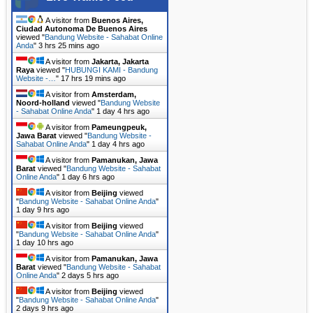
A visitor from
Buenos Aires,
Ciudad Autonoma De Buenos Aires
viewed "
Bandung Website - Sahabat Online
Anda
"
3 hrs 25 mins ago
A visitor from
Jakarta, Jakarta
Raya
viewed "
HUBUNGI KAMI - Bandung
Website -…
"
17 hrs 19 mins ago
A visitor from
Amsterdam,
Noord-holland
viewed "
Bandung Website
- Sahabat Online Anda
"
1 day 4 hrs ago
A visitor from
Pameungpeuk,
Jawa Barat
viewed "
Bandung Website -
Sahabat Online Anda
"
1 day 4 hrs ago
A visitor from
Pamanukan, Jawa
Barat
viewed "
Bandung Website - Sahabat
Online Anda
"
1 day 6 hrs ago
A visitor from
Beijing
viewed
"
Bandung Website - Sahabat Online Anda
"
1 day 9 hrs ago
A visitor from
Beijing
viewed
"
Bandung Website - Sahabat Online Anda
"
1 day 10 hrs ago
A visitor from
Pamanukan, Jawa
Barat
viewed "
Bandung Website - Sahabat
Online Anda
"
2 days 5 hrs ago
A visitor from
Beijing
viewed
"
Bandung Website - Sahabat Online Anda
"
2 days 9 hrs ago