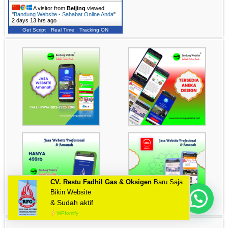
A visitor from
Beijing
viewed
"
Bandung Website - Sahabat Online Anda
"
2 days 13 hrs ago
Get Script
Real Time
Tracking ON
CV. Restu Fadhil Gas & Oksigen
Mau Bikin Website Apa Kak?
Baru Saja
Bikin Website
& Sudah aktif
WPfomify