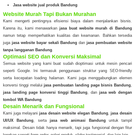
Jasa website jual produk Bandung
Website Murah Tapi Bukan Murahan
Kami mengerti pentingnya efisiensi biaya dalam menjalankan bisnis.
Karena itu, kami menawarkan
jasa buat website murah di Bandung
namun tetap memperhatikan kualitas dan keamanan. Bahkan tersedia
juga
jasa website bayar sekali Bandung
dan
jasa pembuatan website
tanpa langganan Bandung
.
Optimasi SEO dan Konversi Maksimal
Semua website yang kami buat sudah dioptimasi untuk mesin pencari
seperti Google. Ini termasuk penggunaan struktur yang SEO-friendly
serta kecepatan loading halaman. Kami juga menggabungkan elemen
konversi tinggi melalui
jasa pembuatan landing page bisnis Bandung
,
jasa landing page konversi tinggi Bandung
, dan
jasa web dengan
tombol WA Bandung
.
Desain Menarik dan Fungsional
Kami juga melayani
jasa desain website elegan Bandung
,
jasa desain
UI/UX Bandung
, serta
jasa web animasi Bandung
untuk tampil
maksimal. Desain tidak hanya menarik, tapi juga fungsional dengan fitur
lengkap seperti form order, galeri produk, slider testimonial, dan lain-lain.