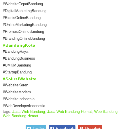
#WebsiteCepatBandung
#DigitalMarketingBandung
#BisnisOnlineBandung
#OnlineMarketingBandung
#PromosiOnlineBandung
#BrandingOnlineBandung
#BandungKota
#BandungRaya
#BandungBusiness
#UMKMBandung
#StartupBandung
#SolusiWebsite
#WebsiteKeren
#WebsiteModern
#WebsiteIndonesia
#WebDeveloperIndonesia
tags:
Jasa Web Bandung
,
Jasa Web Bandung Hemat
,
Web Bandung
,
Web Bandung Hemat
Twitter
Facebook
Google+