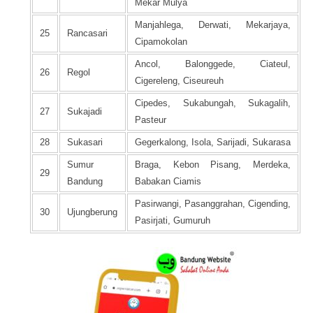
Mekar Mulya
Manjahlega, Derwati, Mekarjaya,
25
Rancasari
Cipamokolan
Ancol, Balonggede, Ciateul,
26
Regol
Cigereleng, Ciseureuh
Cipedes, Sukabungah, Sukagalih,
27
Sukajadi
Pasteur
28
Sukasari
Gegerkalong, Isola, Sarijadi, Sukarasa
Sumur
Braga, Kebon Pisang, Merdeka,
29
Bandung
Babakan Ciamis
Pasirwangi, Pasanggrahan, Cigending,
30
Ujungberung
Pasirjati, Gumuruh