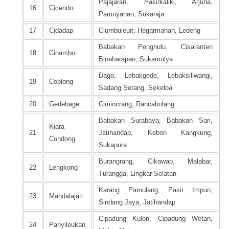
Pajajaran, Pasirkaliki, Arjuna,
16
Cicendo
Pamoyanan, Sukaraja
17
Cidadap
Ciumbuleuit, Hegarmanah, Ledeng
Babakan Penghulu, Cisaranten
18
Cinambo
Binaharapan, Sukamulya
Dago, Lebakgede, Lebaksiliwangi,
19
Coblong
Sadang Serang, Sekeloa
20
Gedebage
Cimincrang, Rancabolang
Babakan Surabaya, Babakan Sari,
Kiara
21
Jatihandap, Kebon Kangkung,
Condong
Sukapura
Burangrang, Cikawao, Malabar,
22
Lengkong
Turangga, Lingkar Selatan
Karang Pamulang, Pasir Impun,
23
Mandalajati
Sindang Jaya, Jatihandap
Cipadung Kulon, Cipadung Wetan,
24
Panyileukan