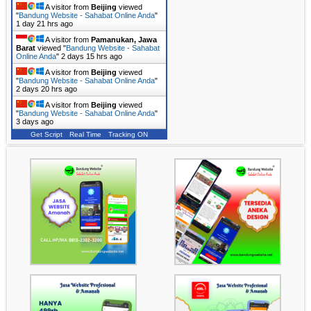
A visitor from
Beijing
viewed
"
Bandung Website - Sahabat Online Anda
"
1 day 21 hrs ago
A visitor from
Pamanukan, Jawa
Barat
viewed "
Bandung Website - Sahabat
Online Anda
"
2 days 15 hrs ago
A visitor from
Beijing
viewed
"
Bandung Website - Sahabat Online Anda
"
2 days 20 hrs ago
A visitor from
Beijing
viewed
"
Bandung Website - Sahabat Online Anda
"
3 days ago
Get Script
Real Time
Tracking ON