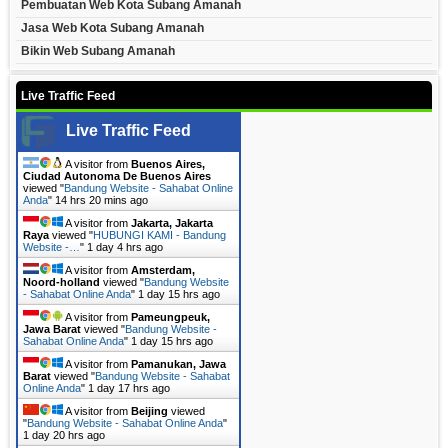
Pembuatan Web Kota Subang Amanah
Jasa Web Kota Subang Amanah
Bikin Web Subang Amanah
Live Traffic Feed
Live Traffic Feed
A visitor from
Buenos Aires,
Ciudad Autonoma De Buenos Aires
viewed "
Bandung Website - Sahabat Online
Anda
"
14 hrs 20 mins ago
A visitor from
Jakarta, Jakarta
Raya
viewed "
HUBUNGI KAMI - Bandung
Website -…
"
1 day 4 hrs ago
A visitor from
Amsterdam,
Noord-holland
viewed "
Bandung Website
- Sahabat Online Anda
"
1 day 15 hrs ago
A visitor from
Pameungpeuk,
Jawa Barat
viewed "
Bandung Website -
Sahabat Online Anda
"
1 day 15 hrs ago
A visitor from
Pamanukan, Jawa
Barat
viewed "
Bandung Website - Sahabat
Online Anda
"
1 day 17 hrs ago
A visitor from
Beijing
viewed
"
Bandung Website - Sahabat Online Anda
"
1 day 20 hrs ago