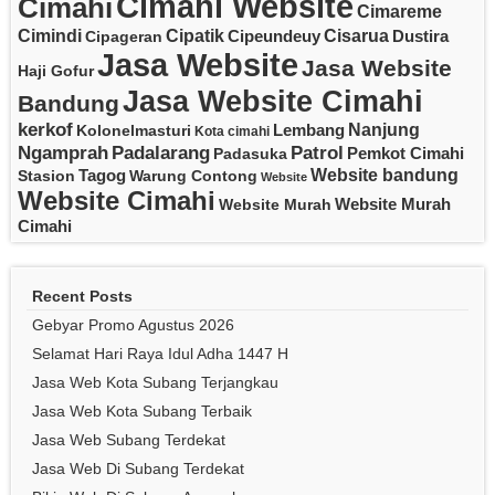
Cimahi Website
Cimahi
Cimareme
Cipatik
Cisarua
Cimindi
Cipeundeuy
Dustira
Cipageran
Jasa Website
Jasa Website
Haji Gofur
Jasa Website Cimahi
Bandung
kerkof
Nanjung
Lembang
Kolonelmasturi
Kota cimahi
Padalarang
Ngamprah
Patrol
Pemkot Cimahi
Padasuka
Website bandung
Tagog
Stasion
Warung Contong
Website
Website Cimahi
Website Murah
Website Murah
Cimahi
Recent Posts
Gebyar Promo Agustus 2026
Selamat Hari Raya Idul Adha 1447 H
Jasa Web Kota Subang Terjangkau
Jasa Web Kota Subang Terbaik
Jasa Web Subang Terdekat
Jasa Web Di Subang Terdekat