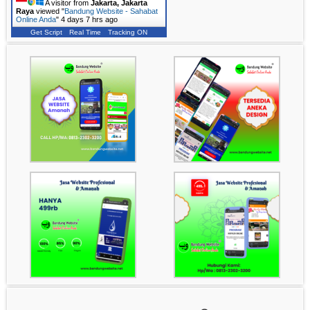
A visitor from
Jakarta, Jakarta
Raya
viewed "
Bandung Website - Sahabat
Online Anda
"
4 days 7 hrs ago
Get Script
Real Time
Tracking ON