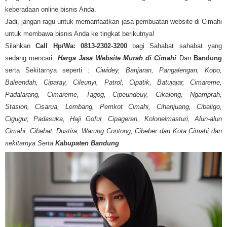
keberadaan online bisnis Anda.
Jadi, jangan ragu untuk memanfaatkan jasa pembuatan website di Cimahi
untuk membawa bisnis Anda ke tingkat berikutnya!
Silahkan
Call Hp/Wa: 0813-2302-3200
bagi Sahabat sahabat yang
sedang mencari
Harga Jasa Website Murah di
Cimahi
Dan
Bandung
serta Sekitarnya seperti :
Ciwidey, Banjaran, Pangalengan, Kopo,
Baleendah, Ciparay, Cileunyi, Patrol, Cipatik, Batujajar, Cimareme,
Padalarang, Cimareme, Tagog, Cipeundeuy, Cikalong, Ngamprah,
Stasion, Cisarua, Lembang, Pemkot Cimahi, Cihanjuang, Cibaligo,
Cigugur, Padasuka, Haji Gofur, Cipageran, Kolonelmasturi, Alun-alun
Cimahi, Cibabat, Dustira, Warung Contong, Cibeber dan Kota Cimahi dan
sekitarnya Serta
Kabupaten Bandung