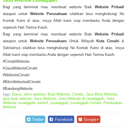
Jasa Website Leuwigajah
Bagi yang berminat mau
membuat website
Baik
Website Pribadi
ataupun untuk
Website Perusahaan
silahkan bisa menghubungi No
Kontak Kami di atas, insya Allah kami siap membantu Anda dengan
sepenuh Hati Terima Kasih.
Bagi yang berminat mau
membuat website
Baik
Website Pribadi
ataupun untuk
Website Perusahaan
Untuk Wilayah
Kota Cimahi
&
Sekitarnya silahkan bisa menghubungi No Kontak Kami di atas, insya
Allah kami siap membantu Anda dengan sepenuh Hati Terima Kasih.
#CimahiWebsite
#JasaWebsiteCimahi
#WebsiteCimahi
#BikinWebsitediCimahi
#BandungWebsite
tags:
Baros
,
bikin website
,
Buat Website
,
Cimahi
,
Jasa Bikin Website
,
jasa buat website
,
Jasa Website
,
Jasa Website di Leuwigajah
,
Jasa
Website Leuwigajah
,
kerkof
,
Leuwigajah
,
Leuwigajah Cimahi
,
Pembuatan
Website
Twitter
Facebook
Google+