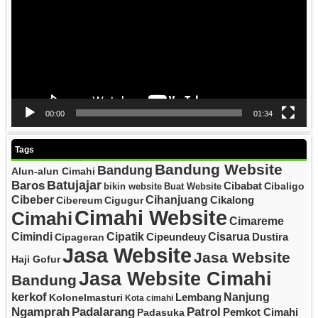
00:00
01:34
Tags
Bandung Website
Bandung
Alun-alun Cimahi
Batujajar
Baros
Cibabat
Cibaligo
bikin website
Buat Website
Cibeber
Cihanjuang
Cikalong
Cibereum
Cigugur
Cimahi Website
Cimahi
Cimareme
Cipatik
Cisarua
Cimindi
Cipeundeuy
Dustira
Cipageran
Jasa Website
Jasa Website
Haji Gofur
Jasa Website Cimahi
Bandung
kerkof
Nanjung
Lembang
Kolonelmasturi
Kota cimahi
Padalarang
Ngamprah
Patrol
Pemkot Cimahi
Padasuka