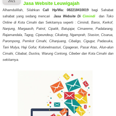
2021
Jasa Website Leuwigajah
Alhamdulillah, Silahkan
Call Hp/Wa: 082218410019
bagi Sahabat
sahabat yang sedang mencari
Jasa Website Di
Cimindi
dan
Toko
Online di Kota Cimahi
dan Sekitarnya seperti :
Cimindi, Baros, Kerkof,
Nanjung, Margaasih, Patrol, Cipatik, Batujajar, Cimareme, Padalarang,
Rajamandala, Tagog, Cipeundeuy, Cikalong, Ngamprah, Stasion, Cisarua,
Parompong, Pemkot Cimahi, Cihanjuang, Cibaligo, Cigugur, Padasuka,
Tani Mulya, Haji Gofur, Kolonelmasturi, Cipageran, Pasar Atas, Alun-alun
Cimahi, Cibabat, Dustira, Warung Contong, Cibeber dan Kota Cimahi dan
sekitarnya.