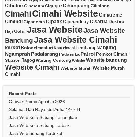
Cibeber
Cihanjuang
Cikalong
Cibereum
Cigugur
Cimahi Website
Cimahi
Cimareme
Cipatik
Cisarua
Cimindi
Cipeundeuy
Dustira
Cipageran
Jasa Website
Jasa Website
Haji Gofur
Jasa Website Cimahi
Bandung
kerkof
Nanjung
Lembang
Kolonelmasturi
Kota cimahi
Padalarang
Ngamprah
Patrol
Pemkot Cimahi
Padasuka
Website bandung
Tagog
Stasion
Warung Contong
Website
Website Cimahi
Website Murah
Website Murah
Cimahi
Recent Posts
Gebyar Promo Agustus 2026
Selamat Hari Raya Idul Adha 1447 H
Jasa Web Kota Subang Terjangkau
Jasa Web Kota Subang Terbaik
Jasa Web Subang Terdekat