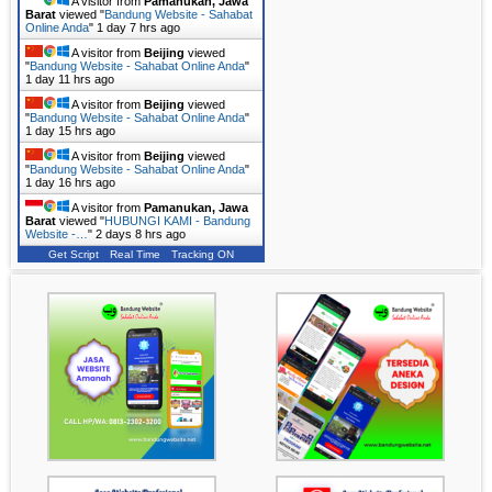
A visitor from
Pamanukan, Jawa
Barat
viewed "
Bandung Website - Sahabat
Online Anda
"
1 day 7 hrs ago
A visitor from
Beijing
viewed
"
Bandung Website - Sahabat Online Anda
"
1 day 11 hrs ago
A visitor from
Beijing
viewed
"
Bandung Website - Sahabat Online Anda
"
1 day 15 hrs ago
A visitor from
Beijing
viewed
"
Bandung Website - Sahabat Online Anda
"
1 day 16 hrs ago
A visitor from
Pamanukan, Jawa
Barat
viewed "
HUBUNGI KAMI - Bandung
Website -…
"
2 days 8 hrs ago
Get Script
Real Time
Tracking ON