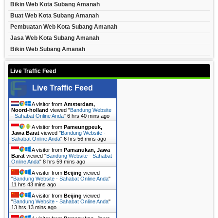
Bikin Web Kota Subang Amanah
Buat Web Kota Subang Amanah
Pembuatan Web Kota Subang Amanah
Jasa Web Kota Subang Amanah
Bikin Web Subang Amanah
Live Traffic Feed
Live Traffic Feed
A visitor from
Amsterdam,
Noord-holland
viewed "
Bandung Website
- Sahabat Online Anda
"
6 hrs 40 mins ago
A visitor from
Pameungpeuk,
Jawa Barat
viewed "
Bandung Website -
Sahabat Online Anda
"
6 hrs 56 mins ago
A visitor from
Pamanukan, Jawa
Barat
viewed "
Bandung Website - Sahabat
Online Anda
"
8 hrs 59 mins ago
A visitor from
Beijing
viewed
"
Bandung Website - Sahabat Online Anda
"
11 hrs 43 mins ago
A visitor from
Beijing
viewed
"
Bandung Website - Sahabat Online Anda
"
13 hrs 13 mins ago