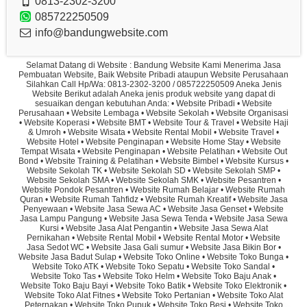
0813-2302-3200
085722250509
info@bandungwebsite.com
Selamat Datang di Website : Bandung Website Kami Menerima Jasa
Pembuatan Website, Baik Website Pribadi ataupun Website Perusahaan
Silahkan Call Hp/Wa: 0813-2302-3200 / 085722250509 Aneka Jenis
Website Berikut adalah Aneka jenis produk website yang dapat di
sesuaikan dengan kebutuhan Anda: • Website Pribadi • Website
Perusahaan • Website Lembaga • Website Sekolah • Website Organisasi
• Website Koperasi • Website BMT • Website Tour & Travel • Website Haji
& Umroh • Website Wisata • Website Rental Mobil • Website Travel •
Website Hotel • Website Penginapan • Website Home Stay • Website
Tempat Wisata • Website Penginapan • Website Pelatihan • Website Out
Bond • Website Training & Pelatihan • Website Bimbel • Website Kursus •
Website Sekolah TK • Website Sekolah SD • Website Sekolah SMP •
Website Sekolah SMA • Website Sekolah SMK • Website Pesantren •
Website Pondok Pesantren • Website Rumah Belajar • Website Rumah
Quran • Website Rumah Tahfidz • Website Rumah Kreatif • Website Jasa
Penyewaan • Website Jasa Sewa AC • Website Jasa Genset • Website
Jasa Lampu Pangung • Website Jasa Sewa Tenda • Website Jasa Sewa
Kursi • Website Jasa Alat Pengantin • Website Jasa Sewa Alat
Pernikahan • Website Rental Mobil • Website Rental Motor • Website
Jasa Sedot WC • Website Jasa Gali sumur • Website Jasa Bikin Bor •
Website Jasa Badut Sulap • Website Toko Online • Website Toko Bunga •
Website Toko ATK • Website Toko Sepatu • Website Toko Sandal •
Website Toko Tas • Website Toko Helm • Website Toko Baju Anak •
Website Toko Baju Bayi • Website Toko Batik • Website Toko Elektronik •
Website Toko Alat Fitnes • Website Toko Pertanian • Website Toko Alat
Peternakan • Website Toko Pupuk • Website Toko Besi • Website Toko