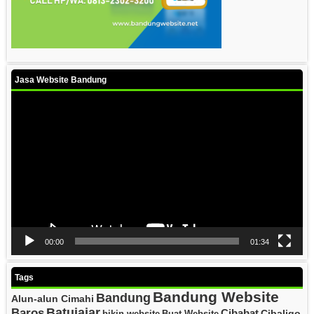
Jasa Website Bandung
Video
Player
00:00
01:34
Tags
Bandung Website
Bandung
Alun-alun Cimahi
Batujajar
Baros
Cibabat
Cibaligo
bikin website
Buat Website