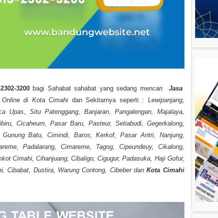
-2302-3200
bagi Sahabat sahabat yang sedang mencari
Jasa
 Online di Kota Cimahi
dan Sekitarnya seperti :
Lewipanjang,
ca Upas, Situ Patenggang, Banjaran, Pangalengan, Majalaya,
biru, Cicaheum, Pasar Baru, Pasteur, Setiabudi, Gegerkalong,
r, Gunung Batu, Cimindi, Baros, Kerkof, Pasar Antri, Nanjung,
imareme, Padalarang, Cimareme, Tagog, Cipeundeuy, Cikalong,
ot Cimahi, Cihanjuang, Cibaligo, Cigugur, Padasuka, Haji Gofur,
hi, Cibabat, Dustira, Warung Contong, Cibeber dan
Kota Cimahi