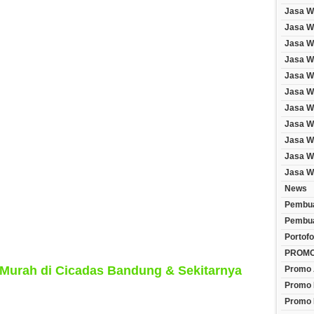
Jasa W
Jasa We
Jasa W
Jasa W
Jasa W
Jasa W
Jasa W
Jasa W
Jasa W
Jasa W
Jasa W
News
Pembua
Pembua
Portofo
PROM
Murah di Cicadas Bandung & Sekitarnya
Promo 
Promo 
Promo