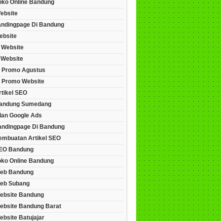
Toko Online Bandung
ebsite
andingpage Di Bandung
ebsite
 Website
 Website
 Promo Agustus
 Promo Website
rtikel SEO
andung Sumedang
lan Google Ads
andingpage Di Bandung
embuatan Artikel SEO
EO Bandung
oko Online Bandung
eb Bandung
eb Subang
ebsite Bandung
ebsite Bandung Barat
bsite Batujajar