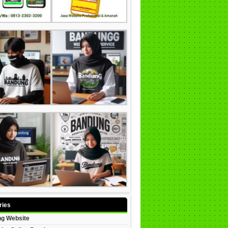
ries
g Website