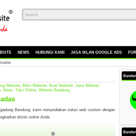
BSITE
NEWS
HUBUNGI KAMI
JASA IKLAN GOOGLE ADS
FO
Cicadas
Bandun
ng Website
,
Bikin Website
,
Buat Website
,
Jasa Website
h
,
News
,
Toko Online
,
Website Bandung
cadas
Cigadung Bandung, kami menyediakan solusi web custom dengan
ngkatkan bisnis online Anda
Bandun