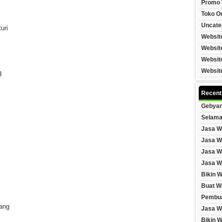
Promo 
Toko On
Uncate
uri
Websit
Websit
Websit
Websit
g
Recent
Gebyar
Selama
Jasa W
Jasa W
Jasa W
Jasa W
Bikin 
Buat W
Pembua
ang
Jasa W
Bikin 