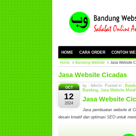
HOME
CARA ORDER
CONTOH WE
Home
Bandung Website
Jasa Website 
Jasa Website Cicadas
by : 4dm1n. Posted in :
Bandu
OCT
Bandung
,
Jasa Website Mura
12
Jasa Website Ci
2024
Jasa pembuatan website di 
desain kreatif dan optimasi SEO untuk meni