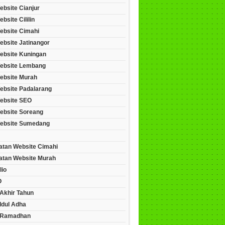
ebsite Cianjur
bsite Cililin
ebsite Cimahi
ebsite Jatinangor
ebsite Kuningan
ebsite Lembang
ebsite Murah
ebsite Padalarang
ebsite SEO
ebsite Soreang
ebsite Sumedang
tan Website Cimahi
tan Website Murah
lio
O
Akhir Tahun
Idul Adha
 Ramadhan