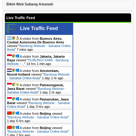
Bikin Web Subang Amanah
Live Traffic Feed
Live Traffic Feed
A visitor from
Buenos Aires,
Ciudad Autonoma De Buenos Aires
viewed "
Bandung Website - Sahabat Online
Anda
"
7 mins ago
A visitor from
Jakarta, Jakarta
Raya
viewed "
HUBUNGI KAMI - Bandung
Website -…
"
14 hrs 1 min ago
A visitor from
Amsterdam,
Noord-holland
viewed "
Bandung Website
- Sahabat Online Anda
"
1 day 1 hr ago
A visitor from
Pameungpeuk,
Jawa Barat
viewed "
Bandung Website -
Sahabat Online Anda
"
1 day 1 hr ago
A visitor from
Pamanukan, Jawa
Barat
viewed "
Bandung Website - Sahabat
Online Anda
"
1 day 3 hrs ago
A visitor from
Beijing
viewed
"
Bandung Website - Sahabat Online Anda
"
1 day 6 hrs ago
A visitor from
Beijing
viewed
"
Bandung Website - Sahabat Online Anda
"
1 day 7 hrs ago