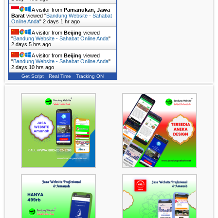
A visitor from
Pamanukan, Jawa
Barat
viewed "
Bandung Website - Sahabat
Online Anda
"
2 days 1 hr ago
A visitor from
Beijing
viewed
"
Bandung Website - Sahabat Online Anda
"
2 days 5 hrs ago
A visitor from
Beijing
viewed
"
Bandung Website - Sahabat Online Anda
"
2 days 10 hrs ago
Get Script
Real Time
Tracking ON