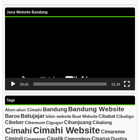
Jasa Website Bandung
Video
Player
00:00
01:34
Tags
Bandung Website
Bandung
Alun-alun Cimahi
Batujajar
Baros
Cibabat
Cibaligo
bikin website
Buat Website
Cibeber
Cihanjuang
Cikalong
Cibereum
Cigugur
Cimahi Website
Cimahi
Cimareme
Cipatik
Cisarua
Cimindi
Cipeundeuy
Dustira
Cipageran