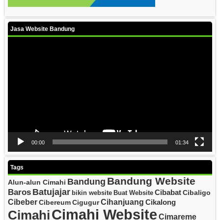
Jasa Website Bandung
Video
Player
00:00
01:34
Tags
Bandung Website
Bandung
Alun-alun Cimahi
Batujajar
Baros
Cibabat
Cibaligo
bikin website
Buat Website
Cibeber
Cihanjuang
Cikalong
Cibereum
Cigugur
Cimahi Website
Cimahi
Cimareme