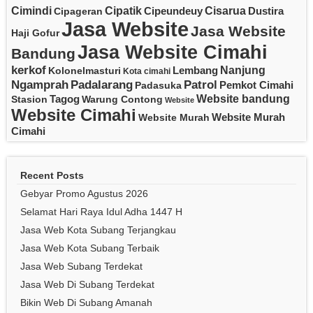
Cipatik
Cisarua
Cimindi
Cipeundeuy
Dustira
Cipageran
Jasa Website
Jasa Website
Haji Gofur
Jasa Website Cimahi
Bandung
kerkof
Nanjung
Lembang
Kolonelmasturi
Kota cimahi
Padalarang
Ngamprah
Patrol
Pemkot Cimahi
Padasuka
Website bandung
Tagog
Stasion
Warung Contong
Website
Website Cimahi
Website Murah
Website Murah
Cimahi
Recent Posts
Gebyar Promo Agustus 2026
Selamat Hari Raya Idul Adha 1447 H
Jasa Web Kota Subang Terjangkau
Jasa Web Kota Subang Terbaik
Jasa Web Subang Terdekat
Jasa Web Di Subang Terdekat
Bikin Web Di Subang Amanah