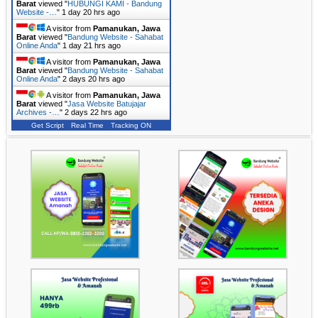
Barat
viewed "
HUBUNGI KAMI - Bandung
Website -…
"
1 day 20 hrs ago
A visitor from
Pamanukan, Jawa
Barat
viewed "
Bandung Website - Sahabat
Online Anda
"
1 day 21 hrs ago
A visitor from
Pamanukan, Jawa
Barat
viewed "
Bandung Website - Sahabat
Online Anda
"
2 days 20 hrs ago
A visitor from
Pamanukan, Jawa
Barat
viewed "
Jasa Website Batujajar
Archives -…
"
2 days 22 hrs ago
Get Script
Real Time
Tracking ON