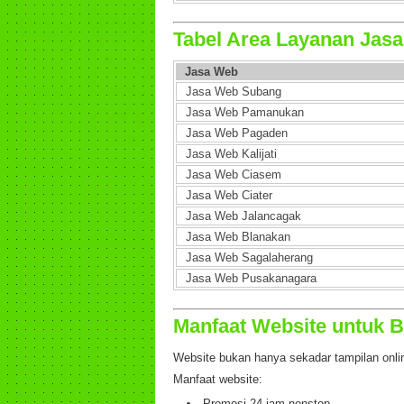
Tabel Area Layanan Jas
Jasa Web
Jasa Web Subang
Jasa Web Pamanukan
Jasa Web Pagaden
Jasa Web Kalijati
Jasa Web Ciasem
Jasa Web Ciater
Jasa Web Jalancagak
Jasa Web Blanakan
Jasa Web Sagalaherang
Jasa Web Pusakanagara
Manfaat Website untuk B
Website bukan hanya sekadar tampilan online
Manfaat website:
Promosi 24 jam nonstop