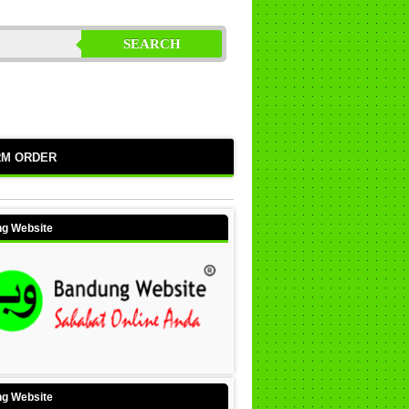
SEARCH
RM ORDER
g Website
g Website