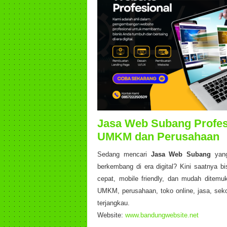
Jasa Web Subang Profes
UMKM dan Perusahaan
Sedang mencari
Jasa Web Subang
yang
berkembang di era digital? Kini saatnya b
cepat, mobile friendly, dan mudah ditem
UMKM, perusahaan, toko online, jasa, seko
terjangkau.
Website:
www.bandungwebsite.net