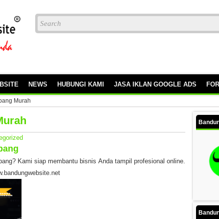
BSITE
NEWS
HUBUNGI KAMI
JASA IKLAN GOOGLE ADS
FO
bang Murah
Murah
Bandun
egorized
ubang
bang? Kami siap membantu bisnis Anda tampil profesional online.
w.bandungwebsite.net
Bandun