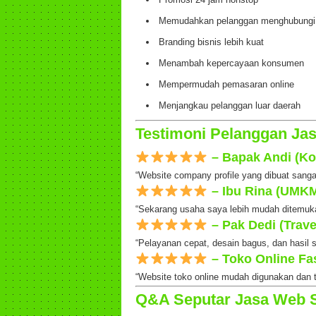
Memudahkan pelanggan menghubungi
Branding bisnis lebih kuat
Menambah kepercayaan konsumen
Mempermudah pemasaran online
Menjangkau pelanggan luar daerah
Testimoni Pelanggan Ja
– Bapak Andi (Ko
“Website company profile yang dibuat sang
– Ibu Rina (UMKM
“Sekarang usaha saya lebih mudah ditemuka
– Pak Dedi (Trave
“Pelayanan cepat, desain bagus, dan hasil
– Toko Online Fa
“Website toko online mudah digunakan dan 
Q&A Seputar Jasa Web 