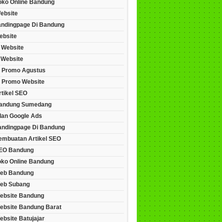
Toko Online Bandung
ebsite
andingpage Di Bandung
ebsite
 Website
 Website
 Promo Agustus
 Promo Website
rtikel SEO
andung Sumedang
lan Google Ads
andingpage Di Bandung
embuatan Artikel SEO
EO Bandung
oko Online Bandung
eb Bandung
eb Subang
ebsite Bandung
ebsite Bandung Barat
bsite Batujajar