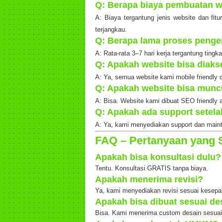
Q: Berapa biaya pembuatan w
A: Biaya tergantung jenis website dan fit
terjangkau.
Q: Berapa lama proses penge
A: Rata-rata 3–7 hari kerja tergantung tingka
Q: Apakah website bisa diaks
A: Ya, semua website kami mobile friendly d
Q: Apakah website bisa munc
A: Bisa. Website kami dibuat SEO friendly 
Q: Apakah ada support setela
A: Ya, kami menyediakan support dan main
FAQ – Pertanyaan yang 
Apakah bisa konsultasi dulu?
Tentu. Konsultasi GRATIS tanpa biaya.
Apakah menerima revisi?
Ya, kami menyediakan revisi sesuai kesepa
Apakah bisa dibuat sesuai de
Bisa. Kami menerima custom desain sesuai