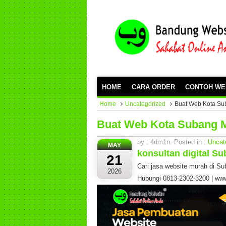
HOME
CARA ORDER
CONTOH WE
Home
Uncategorized
Buat Web Kota Su
Buat Web Kota Subang 
by : 4dm1n. Posted in :
Uncat
MAY
konsultan digital S
21
Cari jasa website murah di Su
2026
Hubungi 0813-2302-3200 | ww