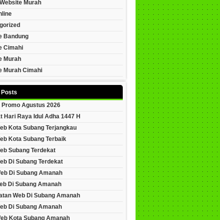
Website Murah
line
gorized
e Bandung
e Cimahi
e Murah
e Murah Cimahi
 Posts
 Promo Agustus 2026
t Hari Raya Idul Adha 1447 H
eb Kota Subang Terjangkau
eb Kota Subang Terbaik
eb Subang Terdekat
eb Di Subang Terdekat
Web Di Subang Amanah
eb Di Subang Amanah
tan Web Di Subang Amanah
eb Di Subang Amanah
Web Kota Subang Amanah