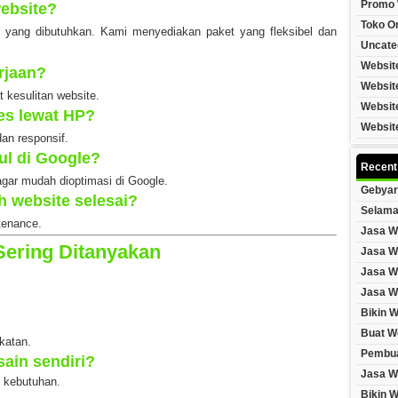
Promo 
ebsite?
Toko On
ur yang dibutuhkan. Kami menyediakan paket yang fleksibel dan
Uncate
Websit
rjaan?
Websit
t kesulitan website.
Websit
es lewat HP?
Websit
an responsif.
ul di Google?
Recent
agar mudah dioptimasi di Google.
Gebyar
h website selesai?
Selama
tenance.
Jasa W
Sering Ditanyakan
Jasa W
Jasa W
Jasa W
Bikin 
Buat W
katan.
Pembua
sain sendiri?
Jasa W
 kebutuhan.
Bikin 