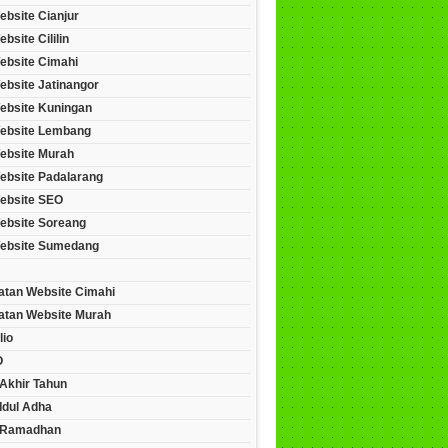
ebsite Cianjur
bsite Cililin
ebsite Cimahi
ebsite Jatinangor
ebsite Kuningan
ebsite Lembang
ebsite Murah
ebsite Padalarang
ebsite SEO
ebsite Soreang
ebsite Sumedang
tan Website Cimahi
tan Website Murah
lio
O
Akhir Tahun
Idul Adha
 Ramadhan