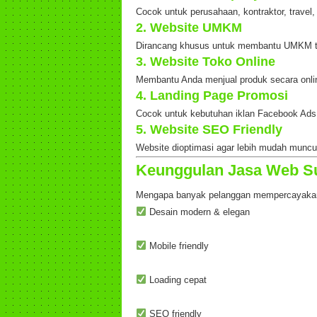
Cocok untuk perusahaan, kontraktor, travel,
2. Website UMKM
Dirancang khusus untuk membantu UMKM tam
3. Website Toko Online
Membantu Anda menjual produk secara onli
4. Landing Page Promosi
Cocok untuk kebutuhan iklan Facebook Ads, 
5. Website SEO Friendly
Website dioptimasi agar lebih mudah muncul
Keunggulan Jasa Web S
Mengapa banyak pelanggan mempercayakan
Desain modern & elegan
Mobile friendly
Loading cepat
SEO friendly