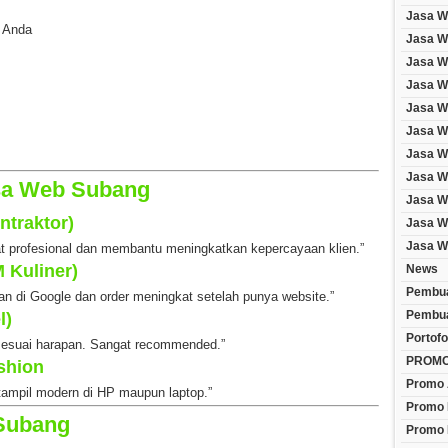
Jasa W
 Anda
Jasa We
Jasa W
Jasa W
Jasa W
Jasa W
Jasa W
Jasa W
sa Web Subang
Jasa W
ntraktor)
Jasa W
Jasa W
at profesional dan membantu meningkatkan kepercayaan klien.”
 Kuliner)
News
Pembua
n di Google dan order meningkat setelah punya website.”
Pembua
l)
Portofo
 sesuai harapan. Sangat recommended.”
PROM
shion
Promo 
tampil modern di HP maupun laptop.”
Promo 
Subang
Promo