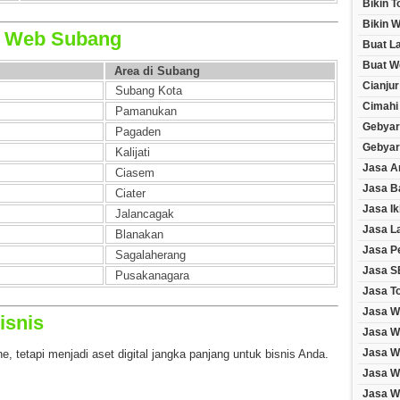
Bikin 
Bikin W
a Web Subang
Buat L
Buat W
Area di Subang
Cianjur
Subang Kota
Cimahi
Pamanukan
Gebyar
Pagaden
Gebyar
Kalijati
Jasa A
Ciasem
Jasa B
Ciater
Jasa Ik
Jalancagak
Jasa L
Blanakan
Jasa P
Sagalaherang
Jasa S
Pusakanagara
Jasa T
Jasa W
isnis
Jasa W
Jasa W
, tetapi menjadi aset digital jangka panjang untuk bisnis Anda.
Jasa W
Jasa We