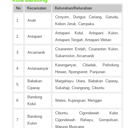
Kota Bandung
No
Kecamatan
Kelurahan/Kelurahan
Ciroyom, Dungus Cariang, Garuda,
1
Andir
Kebon Jeruk, Campaka
Antapani Kidul, Antapani Kulon,
2
Antapani
Antapani Tengah, Antapani Wetan
Cisaranten Endah, Cisaranten Kulon,
3
Arcamanik
Sukamiskin, Arcamanik
Karanganyar, Cibadak, Pelindung
4
Astanaanyar
Hewan, Nyengseret, Panjunan
Babakan
Margahayu Utara, Babakan Ciparay,
5
Ciparay
Sukahaji, Cirangrang, Cibuntu
Bandung
6
Wates, Kujangsari, Mengger
Kidul
Cibuntu, Cigondewah Kaler,
Bandung
7
Cigondewah Rahayu, Gempolsari,
Kulon
Warung Muncang