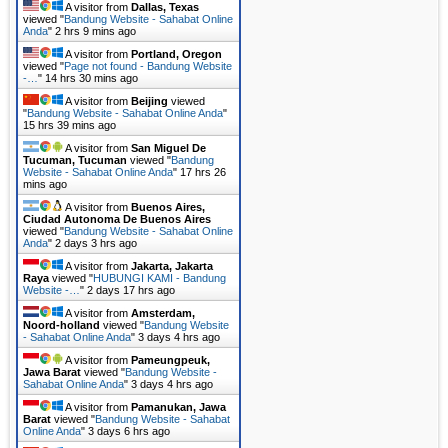
A visitor from
Dallas, Texas
viewed "
Bandung Website - Sahabat Online
Anda
"
2 hrs 9 mins ago
A visitor from
Portland, Oregon
viewed "
Page not found - Bandung Website
-…
"
14 hrs 30 mins ago
A visitor from
Beijing
viewed
"
Bandung Website - Sahabat Online Anda
"
15 hrs 39 mins ago
A visitor from
San Miguel De
Tucuman, Tucuman
viewed "
Bandung
Website - Sahabat Online Anda
"
17 hrs 26
mins ago
A visitor from
Buenos Aires,
Ciudad Autonoma De Buenos Aires
viewed "
Bandung Website - Sahabat Online
Anda
"
2 days 3 hrs ago
A visitor from
Jakarta, Jakarta
Raya
viewed "
HUBUNGI KAMI - Bandung
Website -…
"
2 days 17 hrs ago
A visitor from
Amsterdam,
Noord-holland
viewed "
Bandung Website
- Sahabat Online Anda
"
3 days 4 hrs ago
A visitor from
Pameungpeuk,
Jawa Barat
viewed "
Bandung Website -
Sahabat Online Anda
"
3 days 4 hrs ago
A visitor from
Pamanukan, Jawa
Barat
viewed "
Bandung Website - Sahabat
Online Anda
"
3 days 6 hrs ago