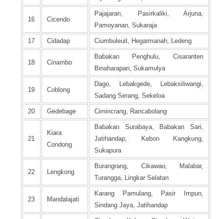
Pajajaran, Pasirkaliki, Arjuna,
16
Cicendo
Pamoyanan, Sukaraja
17
Cidadap
Ciumbuleuit, Hegarmanah, Ledeng
Babakan Penghulu, Cisaranten
18
Cinambo
Binaharapan, Sukamulya
Dago, Lebakgede, Lebaksiliwangi,
19
Coblong
Sadang Serang, Sekeloa
20
Gedebage
Cimincrang, Rancabolang
Babakan Surabaya, Babakan Sari,
Kiara
21
Jatihandap, Kebon Kangkung,
Condong
Sukapura
Burangrang, Cikawao, Malabar,
22
Lengkong
Turangga, Lingkar Selatan
Karang Pamulang, Pasir Impun,
23
Mandalajati
Sindang Jaya, Jatihandap