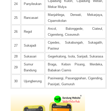
Cipadung Kulon, Cipadung Wetan,
24
Panyileukan
Mekar Mulya
Manjahlega, Derwati, Mekarjaya,
25
Rancasari
Cipamokolan
Ancol, Balonggede, Ciateul,
26
Regol
Cigereleng, Ciseureuh
Cipedes, Sukabungah, Sukagalih,
27
Sukajadi
Pasteur
28
Sukasari
Gegerkalong, Isola, Sarijadi, Sukarasa
Sumur
Braga, Kebon Pisang, Merdeka,
29
Bandung
Babakan Ciamis
Pasirwangi, Pasanggrahan, Cigending,
30
Ujungberung
Pasirjati, Gumuruh