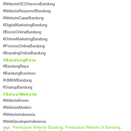
#WebsiteSEOServiceBandung
#WebsiteResponsifBandung
#WebsiteCepatBandung
#DigitalMarketingBandung
#BisnisOnlineBandung
#OnlineMarketingBandung
#PromosiOnlineBandung
#BrandingOnlineBandung
#BandungKota
#BandungRaya
#BandungBusiness
#UMKMBandung
#StartupBandung
#SolusiWebsite
#WebsiteKeren
#WebsiteModern
#WebsiteIndonesia
#WebDeveloperIndonesia
tags:
Pembuatan Website Bandung
,
Pembuatan Website Di Bandung
,