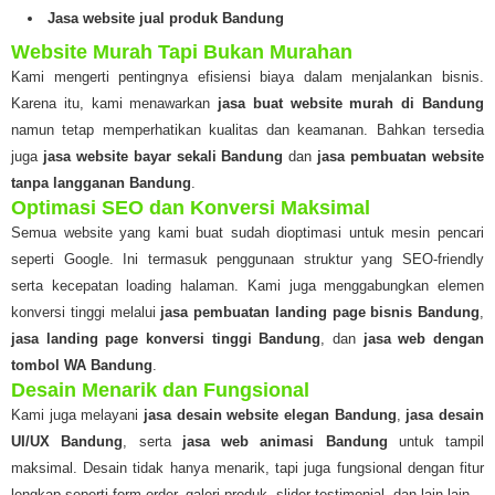
Jasa website jual produk Bandung
Website Murah Tapi Bukan Murahan
Kami mengerti pentingnya efisiensi biaya dalam menjalankan bisnis.
Karena itu, kami menawarkan
jasa buat website murah di Bandung
namun tetap memperhatikan kualitas dan keamanan. Bahkan tersedia
juga
jasa website bayar sekali Bandung
dan
jasa pembuatan website
tanpa langganan Bandung
.
Optimasi SEO dan Konversi Maksimal
Semua website yang kami buat sudah dioptimasi untuk mesin pencari
seperti Google. Ini termasuk penggunaan struktur yang SEO-friendly
serta kecepatan loading halaman. Kami juga menggabungkan elemen
konversi tinggi melalui
jasa pembuatan landing page bisnis Bandung
,
jasa landing page konversi tinggi Bandung
, dan
jasa web dengan
tombol WA Bandung
.
Desain Menarik dan Fungsional
Kami juga melayani
jasa desain website elegan Bandung
,
jasa desain
UI/UX Bandung
, serta
jasa web animasi Bandung
untuk tampil
maksimal. Desain tidak hanya menarik, tapi juga fungsional dengan fitur
lengkap seperti form order, galeri produk, slider testimonial, dan lain-lain.