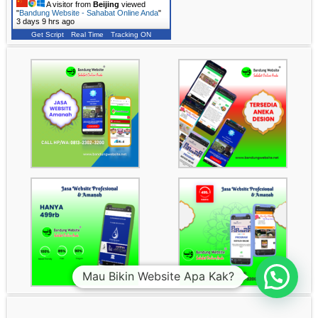
A visitor from
Beijing
viewed
"
Bandung Website - Sahabat Online Anda
"
3 days 9 hrs ago
Get Script
Real Time
Tracking ON
1