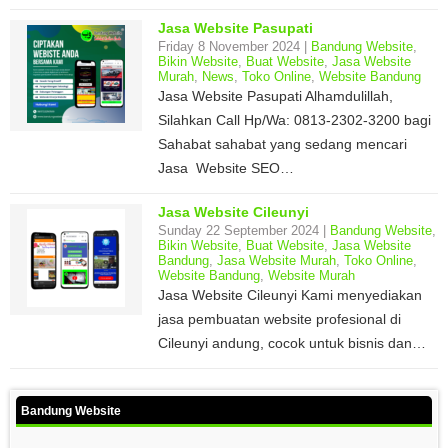
Jasa Website Pasupati
Friday 8 November 2024 |
Bandung Website
,
Bikin Website
,
Buat Website
,
Jasa Website
Murah
,
News
,
Toko Online
,
Website Bandung
Jasa Website Pasupati Alhamdulillah,
Silahkan Call Hp/Wa: 0813-2302-3200 bagi
Sahabat sahabat yang sedang mencari
Jasa Website SEO…
Jasa Website Cileunyi
Sunday 22 September 2024 |
Bandung Website
,
Bikin Website
,
Buat Website
,
Jasa Website
Bandung
,
Jasa Website Murah
,
Toko Online
,
Website Bandung
,
Website Murah
Jasa Website Cileunyi Kami menyediakan
jasa pembuatan website profesional di
Cileunyi andung, cocok untuk bisnis dan…
Bandung Website