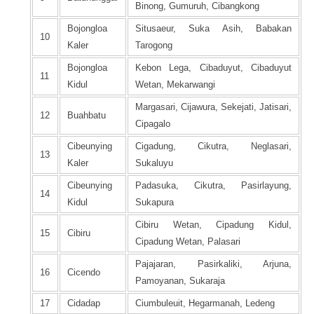
Binong, Gumuruh, Cibangkong
Bojongloa
Situsaeur, Suka Asih, Babakan
10
Kaler
Tarogong
Bojongloa
Kebon Lega, Cibaduyut, Cibaduyut
11
Kidul
Wetan, Mekarwangi
Margasari, Cijawura, Sekejati, Jatisari,
12
Buahbatu
Cipagalo
Cibeunying
Cigadung, Cikutra, Neglasari,
13
Kaler
Sukaluyu
Cibeunying
Padasuka, Cikutra, Pasirlayung,
14
Kidul
Sukapura
Cibiru Wetan, Cipadung Kidul,
15
Cibiru
Cipadung Wetan, Palasari
Pajajaran, Pasirkaliki, Arjuna,
16
Cicendo
Pamoyanan, Sukaraja
17
Cidadap
Ciumbuleuit, Hegarmanah, Ledeng