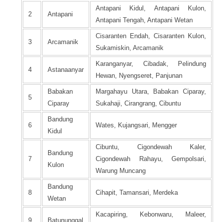
Antapani Kidul, Antapani Kulon,
2
Antapani
Antapani Tengah, Antapani Wetan
Cisaranten Endah, Cisaranten Kulon,
3
Arcamanik
Sukamiskin, Arcamanik
Karanganyar, Cibadak, Pelindung
4
Astanaanyar
Hewan, Nyengseret, Panjunan
Babakan
Margahayu Utara, Babakan Ciparay,
5
Ciparay
Sukahaji, Cirangrang, Cibuntu
Bandung
6
Wates, Kujangsari, Mengger
Kidul
Cibuntu, Cigondewah Kaler,
Bandung
7
Cigondewah Rahayu, Gempolsari,
Kulon
Warung Muncang
Bandung
8
Cihapit, Tamansari, Merdeka
Wetan
Kacapiring, Kebonwaru, Maleer,
9
Batununggal