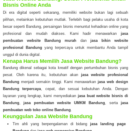
Bisnis Online Anda
Di era digital seperti sekarang, memiliki website bukan lagi sebuah
pilihan, melainkan kebutuhan mutlak. Terlebih bagi pelaku usaha di kota
besar seperti Bandung, persaingan bisnis menuntut kehadiran online yang
profesional dan mudah diakses. Kami hadir menawarkan
jasa
pembuatan website Bandung murah
dan
jasa bikin website
profesional Bandung
yang terpercaya untuk membantu Anda tampil
unggul di dunia digital.
Kenapa Harus Memilih Jasa Website Bandung?
Bandung dikenal sebagai kota kreatif dengan pertumbuhan bisnis yang
pesat. Oleh karena itu, kebutuhan akan
jasa website profesional
Bandung
menjadi semakin tinggi. Kami menawarkan
jasa web design
Bandung terpercaya
, cepat, dan sesuai kebutuhan Anda. Dengan
layanan yang lengkap, kami menyediakan
jasa buat website bisnis di
Bandung
,
jasa pembuatan website UMKM Bandung
, serta
jasa
pembuatan web toko online Bandung
.
Keunggulan Jasa Website Bandung
Tim ahli yang berpengalaman di bidang
jasa landing page
Bandung
dan
jasa web responsive Bandung
.