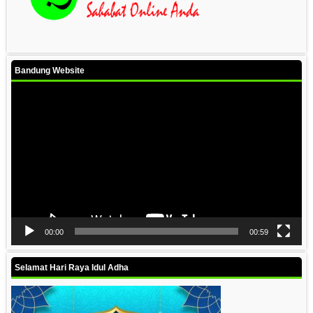
Bandung Website
Video
Player
00:00
00:59
Selamat Hari Raya Idul Adha