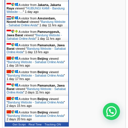
A visitor from
Jakarta, Jakarta
Raya
viewed "
HUBUNGI KAMI - Bandung
Website -…
"
1 day ago
A visitor from
Amsterdam,
Noord-holland
viewed "
Bandung Website
- Sahabat Online Anda
"
1 day 11 hrs ago
A visitor from
Pameungpeuk,
Jawa Barat
viewed "
Bandung Website -
Sahabat Online Anda
"
1 day 11 hrs ago
A visitor from
Pamanukan, Jawa
Barat
viewed "
Bandung Website - Sahabat
Online Anda
"
1 day 13 hrs ago
A visitor from
Beijing
viewed
"
Bandung Website - Sahabat Online Anda
"
1 day 16 hrs ago
A visitor from
Beijing
viewed
"
Bandung Website - Sahabat Online Anda
"
1 day 17 hrs ago
A visitor from
Pamanukan, Jawa
Barat
viewed "
Bandung Website - Sahabat
Online Anda
"
2 days 11 hrs ago
A visitor from
Beijing
viewed
"
Bandung Website - Sahabat Online Anda
"
2 days 15 hrs ago
Mau Bikin Website Apa Kak?
A visitor from
Beijing
viewed
"
Bandung Website - Sahabat Online Anda
"
2 days 20 hrs ago
Get Script
Real Time
Tracking ON