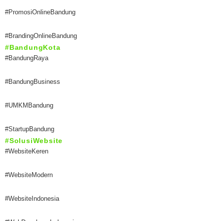
#PromosiOnlineBandung
#BrandingOnlineBandung
#BandungKota
#BandungRaya
#BandungBusiness
#UMKMBandung
#StartupBandung
#SolusiWebsite
#WebsiteKeren
#WebsiteModern
#WebsiteIndonesia