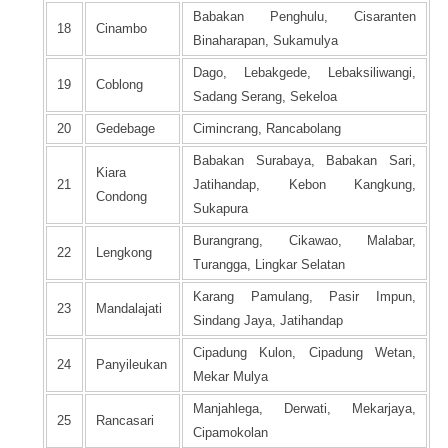
Babakan Penghulu, Cisaranten
18
Cinambo
Binaharapan, Sukamulya
Dago, Lebakgede, Lebaksiliwangi,
19
Coblong
Sadang Serang, Sekeloa
20
Gedebage
Cimincrang, Rancabolang
Babakan Surabaya, Babakan Sari,
Kiara
21
Jatihandap, Kebon Kangkung,
Condong
Sukapura
Burangrang, Cikawao, Malabar,
22
Lengkong
Turangga, Lingkar Selatan
Karang Pamulang, Pasir Impun,
23
Mandalajati
Sindang Jaya, Jatihandap
Cipadung Kulon, Cipadung Wetan,
24
Panyileukan
Mekar Mulya
Manjahlega, Derwati, Mekarjaya,
25
Rancasari
Cipamokolan