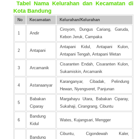
️
Tabel Nama Kelurahan dan Kecamatan di
Kota Bandung
No
Kecamatan
Kelurahan/Kelurahan
Ciroyom, Dungus Cariang, Garuda,
1
Andir
Kebon Jeruk, Campaka
Antapani Kidul, Antapani Kulon,
2
Antapani
Antapani Tengah, Antapani Wetan
Cisaranten Endah, Cisaranten Kulon,
3
Arcamanik
Sukamiskin, Arcamanik
Karanganyar, Cibadak, Pelindung
4
Astanaanyar
Hewan, Nyengseret, Panjunan
Babakan
Margahayu Utara, Babakan Ciparay,
5
Ciparay
Sukahaji, Cirangrang, Cibuntu
Bandung
6
Wates, Kujangsari, Mengger
Kidul
Cibuntu, Cigondewah Kaler,
Bandung