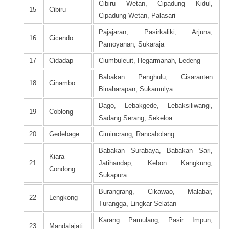
Cibiru Wetan, Cipadung Kidul,
15
Cibiru
Cipadung Wetan, Palasari
Pajajaran, Pasirkaliki, Arjuna,
16
Cicendo
Pamoyanan, Sukaraja
17
Cidadap
Ciumbuleuit, Hegarmanah, Ledeng
Babakan Penghulu, Cisaranten
18
Cinambo
Binaharapan, Sukamulya
Dago, Lebakgede, Lebaksiliwangi,
19
Coblong
Sadang Serang, Sekeloa
20
Gedebage
Cimincrang, Rancabolang
Babakan Surabaya, Babakan Sari,
Kiara
21
Jatihandap, Kebon Kangkung,
Condong
Sukapura
Burangrang, Cikawao, Malabar,
22
Lengkong
Turangga, Lingkar Selatan
Karang Pamulang, Pasir Impun,
23
Mandalajati