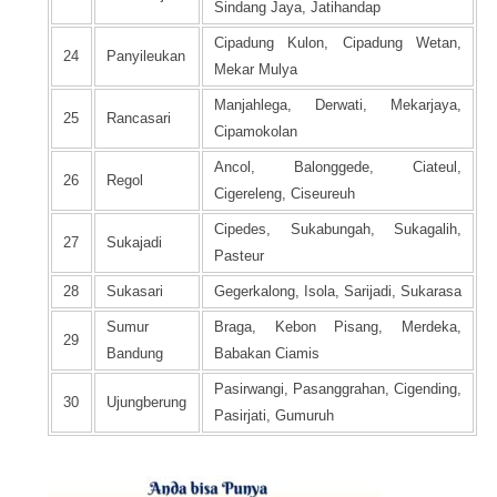
Sindang Jaya, Jatihandap
Cipadung Kulon, Cipadung Wetan,
24
Panyileukan
Mekar Mulya
Manjahlega, Derwati, Mekarjaya,
25
Rancasari
Cipamokolan
Ancol, Balonggede, Ciateul,
26
Regol
Cigereleng, Ciseureuh
Cipedes, Sukabungah, Sukagalih,
27
Sukajadi
Pasteur
28
Sukasari
Gegerkalong, Isola, Sarijadi, Sukarasa
Sumur
Braga, Kebon Pisang, Merdeka,
29
Bandung
Babakan Ciamis
Pasirwangi, Pasanggrahan, Cigending,
30
Ujungberung
Pasirjati, Gumuruh