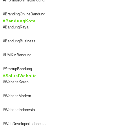
#PromosiOnlineBandung
#BrandingOnlineBandung
#BandungKota
#BandungRaya
#BandungBusiness
#UMKMBandung
#StartupBandung
#SolusiWebsite
#WebsiteKeren
#WebsiteModern
#WebsiteIndonesia
#WebDeveloperIndonesia