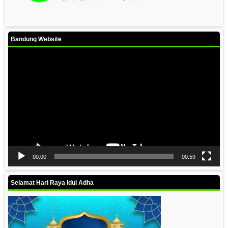
Bandung Website
Video
Player
00:00
00:59
Selamat Hari Raya Idul Adha