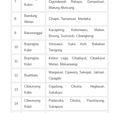
7
Cigondewah Rahayu, Gempolsari,
Kulon
Warung Muncang
Bandung
8
Cihapit, Tamansari, Merdeka
Wetan
Kacapiring, Kebonwaru, Maleer,
9
Batununggal
Binong, Gumuruh, Cibangkong
Bojongloa
Situsaeur, Suka Asih, Babakan
10
Kaler
Tarogong
Bojongloa
Kebon Lega, Cibaduyut, Cibaduyut
11
Kidul
Wetan, Mekarwangi
Margasari, Cijawura, Sekejati, Jatisari,
12
Buahbatu
Cipagalo
Cibeunying
Cigadung, Cikutra, Neglasari,
13
Kaler
Sukaluyu
Cibeunying
Padasuka, Cikutra, Pasirlayung,
14
Kidul
Sukapura