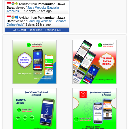
A visitor from
Pamanukan, Jawa
Barat
viewed "
Jasa Website Batujajar
Archives -…
"
2 days 22 hrs ago
A visitor from
Pamanukan, Jawa
Barat
viewed "
Bandung Website - Sahabat
Online Anda
"
3 days 15 hrs ago
Get Script
Real Time
Tracking ON