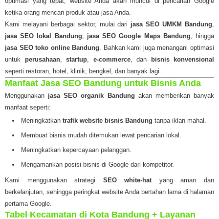
optimasi yang tepat, website Anda akan muncul di pencarian Google
ketika orang mencari produk atau jasa Anda.
Kami melayani berbagai sektor, mulai dari
jasa SEO UMKM Bandung
,
jasa SEO lokal Bandung
,
jasa SEO Google Maps Bandung
, hingga
jasa SEO toko online Bandung
. Bahkan kami juga menangani optimasi
untuk
perusahaan
,
startup
,
e-commerce
, dan
bisnis konvensional
seperti restoran, hotel, klinik, bengkel, dan banyak lagi.
Manfaat Jasa SEO Bandung untuk Bisnis Anda
Menggunakan
jasa SEO organik Bandung
akan memberikan banyak
manfaat seperti:
Meningkatkan
trafik website bisnis Bandung
tanpa iklan mahal.
Membuat bisnis mudah ditemukan lewat pencarian lokal.
Meningkatkan kepercayaan pelanggan.
Mengamankan posisi bisnis di Google dari kompetitor.
Kami menggunakan strategi
SEO white-hat
yang aman dan
berkelanjutan, sehingga peringkat website Anda bertahan lama di halaman
pertama Google.
Tabel Kecamatan di Kota Bandung + Layanan