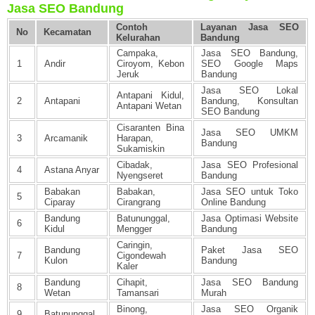
Jasa SEO Bandung
Contoh
Layanan Jasa SEO
No
Kecamatan
Kelurahan
Bandung
Campaka,
Jasa SEO Bandung,
1
Andir
Ciroyom, Kebon
SEO Google Maps
Jeruk
Bandung
Jasa SEO Lokal
Antapani Kidul,
2
Antapani
Bandung, Konsultan
Antapani Wetan
SEO Bandung
Cisaranten Bina
Jasa SEO UMKM
3
Arcamanik
Harapan,
Bandung
Sukamiskin
Cibadak,
Jasa SEO Profesional
4
Astana Anyar
Nyengseret
Bandung
Babakan
Babakan,
Jasa SEO untuk Toko
5
Ciparay
Cirangrang
Online Bandung
Bandung
Batununggal,
Jasa Optimasi Website
6
Kidul
Mengger
Bandung
Caringin,
Bandung
Paket Jasa SEO
7
Cigondewah
Kulon
Bandung
Kaler
Bandung
Cihapit,
Jasa SEO Bandung
8
Wetan
Tamansari
Murah
Binong,
Jasa SEO Organik
9
Batununggal