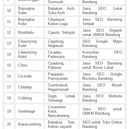
Gumuruh
Bandung
Bojongloa
Babakan Asih,
Jasa SEO Lokal
10
Kaler
Suka Asih
Bandung
Bojongloa
Cibaduyut,
Jasa SEO Bandung
11
Kidul
Kebon Lega
Terbaik
Jasa SEO Organik
12
Buahbatu
Cijaura, Sekejati
untuk UMKM Bandung
Cibeunying
Cigadung,
SEO Google Maps
13
Kaler
Neglasari
Bandung
Cibeunying
Cicadas,
Konsultan SEO
14
Kidul
Padasuka
Bandung
Cipadung,
Jasa SEO Bandung
15
Cibiru
Palasari
untuk Bisnis Lokal
Pajajaran,
Jasa SEO Google
16
Cicendo
Pamoyanan
Bisnisku Bandung
Ciumbuleuit,
Jasa SEO Murah
17
Cidadap
Hegarmanah
Bandung
Dago, Lebak
Jasa SEO Website
18
Coblong
Siliwangi
Bandung
Cisaranten
Jasa SEO untuk
19
Gedebage
Kidul,
UMKM Bandung
Rancabolang
Babakan Sari,
SEO untuk Toko Online
20
Kiaracondong
Kebon Jayanti
Bandung