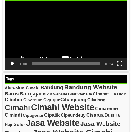
Video
Player
00:00
01:34
Tags
Bandung Website
Bandung
Alun-alun Cimahi
Batujajar
Baros
Cibabat
Cibaligo
bikin website
Buat Website
Cibeber
Cihanjuang
Cikalong
Cibereum
Cigugur
Cimahi Website
Cimahi
Cimareme
Cipatik
Cisarua
Cimindi
Cipeundeuy
Dustira
Cipageran
Jasa Website
Jasa Website
Haji Gofur