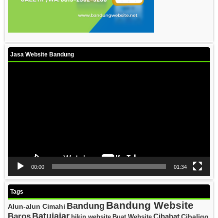
Jasa Website Bandung
Video
Player
00:00
01:34
Tags
Bandung Website
Bandung
Alun-alun Cimahi
Batujajar
Baros
Cibabat
Cibaligo
bikin website
Buat Website