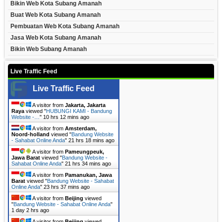
Bikin Web Kota Subang Amanah
Buat Web Kota Subang Amanah
Pembuatan Web Kota Subang Amanah
Jasa Web Kota Subang Amanah
Bikin Web Subang Amanah
Live Traffic Feed
Live Traffic Feed
A visitor from
Jakarta, Jakarta
Raya
viewed "
HUBUNGI KAMI - Bandung
Website -…
"
10 hrs 12 mins ago
A visitor from
Amsterdam,
Noord-holland
viewed "
Bandung Website
- Sahabat Online Anda
"
21 hrs 18 mins ago
A visitor from
Pameungpeuk,
Jawa Barat
viewed "
Bandung Website -
Sahabat Online Anda
"
21 hrs 34 mins ago
A visitor from
Pamanukan, Jawa
Barat
viewed "
Bandung Website - Sahabat
Online Anda
"
23 hrs 37 mins ago
A visitor from
Beijing
viewed
"
Bandung Website - Sahabat Online Anda
"
1 day 2 hrs ago
A visitor from
Beijing
viewed