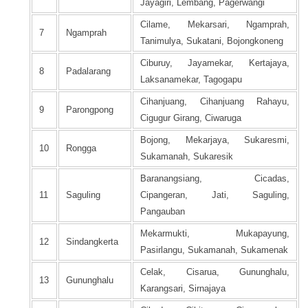
Jayagiri, Lembang, Pagerwangi
Cilame, Mekarsari, Ngamprah,
7
Ngamprah
Tanimulya, Sukatani, Bojongkoneng
Ciburuy, Jayamekar, Kertajaya,
8
Padalarang
Laksanamekar, Tagogapu
Cihanjuang, Cihanjuang Rahayu,
9
Parongpong
Cigugur Girang, Ciwaruga
Bojong, Mekarjaya, Sukaresmi,
10
Rongga
Sukamanah, Sukaresik
Baranangsiang, Cicadas,
11
Saguling
Cipangeran, Jati, Saguling,
Pangauban
Mekarmukti, Mukapayung,
12
Sindangkerta
Pasirlangu, Sukamanah, Sukamenak
Celak, Cisarua, Gununghalu,
13
Gununghalu
Karangsari, Sirnajaya