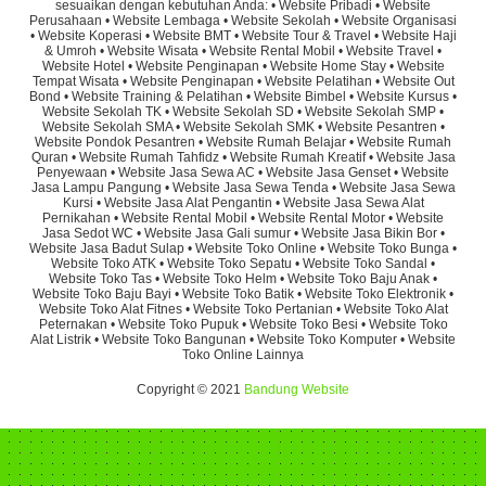
sesuaikan dengan kebutuhan Anda: • Website Pribadi • Website
Perusahaan • Website Lembaga • Website Sekolah • Website Organisasi
• Website Koperasi • Website BMT • Website Tour & Travel • Website Haji
& Umroh • Website Wisata • Website Rental Mobil • Website Travel •
Website Hotel • Website Penginapan • Website Home Stay • Website
Tempat Wisata • Website Penginapan • Website Pelatihan • Website Out
Bond • Website Training & Pelatihan • Website Bimbel • Website Kursus •
Website Sekolah TK • Website Sekolah SD • Website Sekolah SMP •
Website Sekolah SMA • Website Sekolah SMK • Website Pesantren •
Website Pondok Pesantren • Website Rumah Belajar • Website Rumah
Quran • Website Rumah Tahfidz • Website Rumah Kreatif • Website Jasa
Penyewaan • Website Jasa Sewa AC • Website Jasa Genset • Website
Jasa Lampu Pangung • Website Jasa Sewa Tenda • Website Jasa Sewa
Kursi • Website Jasa Alat Pengantin • Website Jasa Sewa Alat
Pernikahan • Website Rental Mobil • Website Rental Motor • Website
Jasa Sedot WC • Website Jasa Gali sumur • Website Jasa Bikin Bor •
Website Jasa Badut Sulap • Website Toko Online • Website Toko Bunga •
Website Toko ATK • Website Toko Sepatu • Website Toko Sandal •
Website Toko Tas • Website Toko Helm • Website Toko Baju Anak •
Website Toko Baju Bayi • Website Toko Batik • Website Toko Elektronik •
Website Toko Alat Fitnes • Website Toko Pertanian • Website Toko Alat
Peternakan • Website Toko Pupuk • Website Toko Besi • Website Toko
Alat Listrik • Website Toko Bangunan • Website Toko Komputer • Website
Toko Online Lainnya
Copyright © 2021
Bandung Website