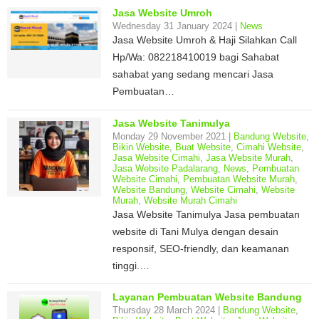
Jasa Website Umroh
Wednesday 31 January 2024 |
News
Jasa Website Umroh & Haji Silahkan Call
Hp/Wa: 082218410019 bagi Sahabat
sahabat yang sedang mencari Jasa
Pembuatan…
Jasa Website Tanimulya
Monday 29 November 2021 |
Bandung Website
,
Bikin Website
,
Buat Website
,
Cimahi Website
,
Jasa Website Cimahi
,
Jasa Website Murah
,
Jasa Website Padalarang
,
News
,
Pembuatan
Website Cimahi
,
Pembuatan Website Murah
,
Website Bandung
,
Website Cimahi
,
Website
Murah
,
Website Murah Cimahi
Jasa Website Tanimulya Jasa pembuatan
website di Tani Mulya dengan desain
responsif, SEO-friendly, dan keamanan
tinggi.…
Layanan Pembuatan Website Bandung
Thursday 28 March 2024 |
Bandung Website
,