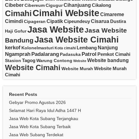
Cibeber
Cihanjuang
Cikalong
Cibereum
Cigugur
Cimahi Website
Cimahi
Cimareme
Cipatik
Cisarua
Cimindi
Cipeundeuy
Dustira
Cipageran
Jasa Website
Jasa Website
Haji Gofur
Jasa Website Cimahi
Bandung
kerkof
Nanjung
Lembang
Kolonelmasturi
Kota cimahi
Padalarang
Ngamprah
Patrol
Pemkot Cimahi
Padasuka
Website bandung
Tagog
Stasion
Warung Contong
Website
Website Cimahi
Website Murah
Website Murah
Cimahi
Recent Posts
Gebyar Promo Agustus 2026
Selamat Hari Raya Idul Adha 1447 H
Jasa Web Kota Subang Terjangkau
Jasa Web Kota Subang Terbaik
Jasa Web Subang Terdekat