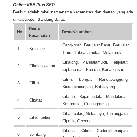
Online KBB Plus SEO
Berikut adalah tabel nama-nama kecamatan dan daerah yang ada
di Kabupaten Bandung Barat:
Nama
No
Desa/Kelurahan
Kecamatan
Cangkorah, Batujajar Barat, Batujajar
1
Batujajar
Timur, Laksanamekar, Mekarmukti
Cikalong, Mandalamukti, Tenjolaut,
2
Cikalongwetan
Ciptagumati, Puteran, Kanangasari
Cililin, Bongas, Rancapanggung,
3
Cililin
Kidangpananjung, Batulayang
Citatah, Rajamandala, Mandalasari,
4
Cipatat
Kertamukti, Gunungmasigit
Cihampelas, Mekarjaya, Tanjungjaya,
5
Cihampelas
Cipatik, Cibedug
Cibodas, Cikole, Gudangkahuripan,
6
Lembang