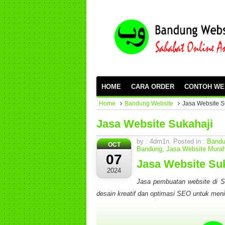
HOME
CARA ORDER
CONTOH WE
Home
Bandung Website
Jasa Website S
Jasa Website Sukahaji
by : 4dm1n. Posted in :
Bandu
OCT
Bandung
,
Jasa Website Mura
07
Jasa Website Su
2024
Jasa pembuatan website di 
desain kreatif dan optimasi SEO untuk meni