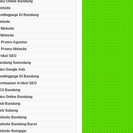
Toko Online Bandung
ebsite
andingpage Di Bandung
ebsite
 Website
 Website
 Promo Agustus
 Promo Website
rtikel SEO
andung Sumedang
lan Google Ads
andingpage Di Bandung
embuatan Artikel SEO
EO Bandung
oko Online Bandung
eb Bandung
eb Subang
ebsite Bandung
ebsite Bandung Barat
bsite Batujajar