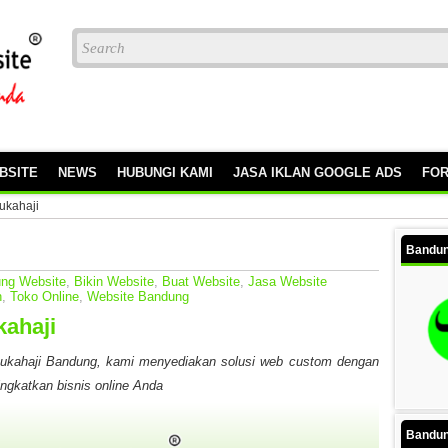
BSITE
NEWS
HUBUNGI KAMI
JASA IKLAN GOOGLE ADS
FO
ukahaji
Bandun
ng Website
,
Bikin Website
,
Buat Website
,
Jasa Website
h
,
Toko Online
,
Website Bandung
kahaji
Sukahaji Bandung, kami menyediakan solusi web custom dengan
ngkatkan bisnis online Anda
Bandun