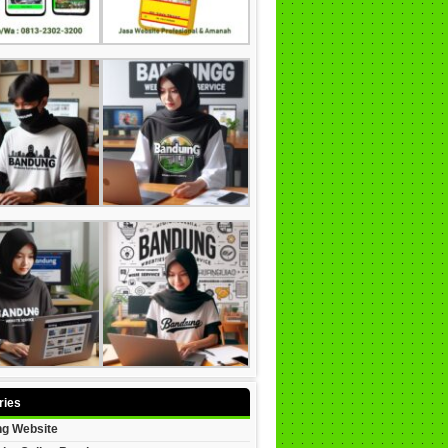
ries
g Website