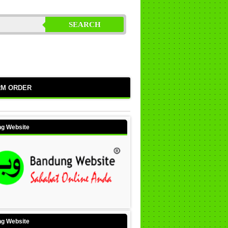
SEARCH
RM ORDER
g Website
g Website