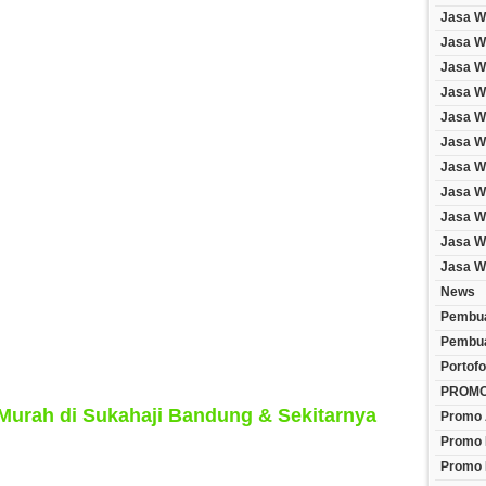
Jasa W
Jasa We
Jasa W
Jasa W
Jasa W
Jasa W
Jasa W
Jasa W
Jasa W
Jasa W
Jasa W
News
Pembua
Pembua
Portofo
PROM
Murah di Sukahaji Bandung & Sekitarnya
Promo 
Promo 
Promo