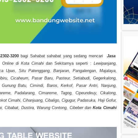
-2302-3200
bagi Sahabat sahabat yang sedang mencari
Jasa
 Online di Kota Cimahi
dan Sekitarnya seperti :
Lewipanjang,
ca Upas, Situ Patenggang, Banjaran, Pangalengan, Majalaya,
biru, Cicaheum, Pasar Baru, Pasteur, Setiabudi, Gegerkalong,
r, Gunung Batu, Cimindi, Baros, Kerkof, Pasar Antri, Nanjung,
imareme, Padalarang, Cimareme, Tagog, Cipeundeuy, Cikalong,
ot Cimahi, Cihanjuang, Cibaligo, Cigugur, Padasuka, Haji Gofur,
hi, Cibabat, Dustira, Warung Contong, Cibeber dan
Kota Cimahi