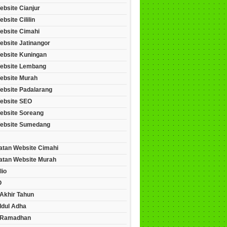
ebsite Cianjur
bsite Cililin
ebsite Cimahi
ebsite Jatinangor
ebsite Kuningan
ebsite Lembang
ebsite Murah
ebsite Padalarang
ebsite SEO
ebsite Soreang
ebsite Sumedang
tan Website Cimahi
tan Website Murah
lio
O
Akhir Tahun
Idul Adha
 Ramadhan