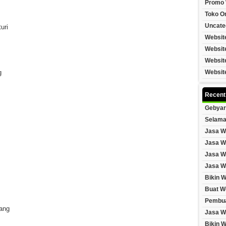
Promo 
Toko On
Uncate
uri
Websit
Websit
Websit
g
Websit
Recent
Gebyar
Selama
Jasa W
Jasa W
Jasa W
Jasa W
Bikin 
Buat W
Pembua
ang
Jasa W
Bikin 