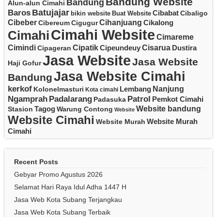
Bandung Website
Bandung
Alun-alun Cimahi
Batujajar
Baros
Cibabat
Cibaligo
bikin website
Buat Website
Cibeber
Cihanjuang
Cikalong
Cibereum
Cigugur
Cimahi Website
Cimahi
Cimareme
Cipatik
Cisarua
Cimindi
Cipeundeuy
Dustira
Cipageran
Jasa Website
Jasa Website
Haji Gofur
Jasa Website Cimahi
Bandung
kerkof
Nanjung
Lembang
Kolonelmasturi
Kota cimahi
Padalarang
Ngamprah
Patrol
Pemkot Cimahi
Padasuka
Website bandung
Tagog
Stasion
Warung Contong
Website
Website Cimahi
Website Murah
Website Murah
Cimahi
Recent Posts
Gebyar Promo Agustus 2026
Selamat Hari Raya Idul Adha 1447 H
Jasa Web Kota Subang Terjangkau
Jasa Web Kota Subang Terbaik