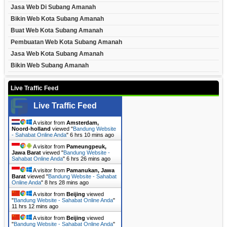
Jasa Web Di Subang Amanah
Bikin Web Kota Subang Amanah
Buat Web Kota Subang Amanah
Pembuatan Web Kota Subang Amanah
Jasa Web Kota Subang Amanah
Bikin Web Subang Amanah
Live Traffic Feed
Live Traffic Feed
A visitor from
Amsterdam,
Noord-holland
viewed "
Bandung Website
- Sahabat Online Anda
"
6 hrs 10 mins ago
A visitor from
Pameungpeuk,
Jawa Barat
viewed "
Bandung Website -
Sahabat Online Anda
"
6 hrs 26 mins ago
A visitor from
Pamanukan, Jawa
Barat
viewed "
Bandung Website - Sahabat
Online Anda
"
8 hrs 28 mins ago
A visitor from
Beijing
viewed
"
Bandung Website - Sahabat Online Anda
"
11 hrs 12 mins ago
A visitor from
Beijing
viewed
"
Bandung Website - Sahabat Online Anda
"