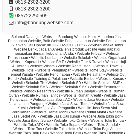
0813-2302-3200
0813-2302-3200
085722250509
info@bandungwebsite.com
Selamat Datang di Website : Bandung Website Kami Menerima Jasa
Pembuatan Website, Baik Website Pribadi ataupun Website Perusahaan
Silahkan Call Hp/Wa: 0813-2302-3200 / 085722250509 Aneka Jenis
Website Berikut adalah Aneka jenis produk website yang dapat di
sesuaikan dengan kebutuhan Anda: • Website Pribadi • Website
Perusahaan • Website Lembaga • Website Sekolah • Website Organisasi
• Website Koperasi • Website BMT • Website Tour & Travel • Website Haji
& Umroh • Website Wisata • Website Rental Mobil • Website Travel •
Website Hotel • Website Penginapan • Website Home Stay • Website
Tempat Wisata • Website Penginapan • Website Pelatihan • Website Out
Bond • Website Training & Pelatihan • Website Bimbel • Website Kursus •
Website Sekolah TK • Website Sekolah SD • Website Sekolah SMP •
Website Sekolah SMA • Website Sekolah SMK • Website Pesantren •
Website Pondok Pesantren • Website Rumah Belajar • Website Rumah
Quran • Website Rumah Tahfidz • Website Rumah Kreatif • Website Jasa
Penyewaan • Website Jasa Sewa AC • Website Jasa Genset • Website
Jasa Lampu Pangung • Website Jasa Sewa Tenda • Website Jasa Sewa
Kursi • Website Jasa Alat Pengantin • Website Jasa Sewa Alat
Pernikahan • Website Rental Mobil • Website Rental Motor • Website
Jasa Sedot WC • Website Jasa Gali sumur • Website Jasa Bikin Bor •
Website Jasa Badut Sulap • Website Toko Online • Website Toko Bunga •
Website Toko ATK • Website Toko Sepatu • Website Toko Sandal •
Website Toko Tas • Website Toko Helm • Website Toko Baju Anak •
Website Toko Baju Bayi • Website Toko Batik • Website Toko Elektronik •