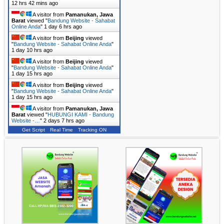
12 hrs 42 mins ago
A visitor from
Pamanukan, Jawa
Barat
viewed "
Bandung Website - Sahabat
Online Anda
"
1 day 6 hrs ago
A visitor from
Beijing
viewed
"
Bandung Website - Sahabat Online Anda
"
1 day 10 hrs ago
A visitor from
Beijing
viewed
"
Bandung Website - Sahabat Online Anda
"
1 day 15 hrs ago
A visitor from
Beijing
viewed
"
Bandung Website - Sahabat Online Anda
"
1 day 15 hrs ago
A visitor from
Pamanukan, Jawa
Barat
viewed "
HUBUNGI KAMI - Bandung
Website -…
"
2 days 7 hrs ago
Get Script
Real Time
Tracking ON