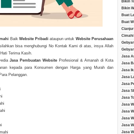
Bikin 
Bikin W
Buat L
Buat W
Cianjur
Cimahi
imahi
Baik
Website Pribadi
ataupun untuk
Website Perusahaan
Gebyar
ilahkan bisa menghubungi No Kontak Kami di atas, insya Allah
Gebyar
ati Terima Kasih.
Jasa A
yedia
Jasa Pembuatan Website
Profesional & Amanah di Kota
Jasa B
yanan kepada para Konsumen dengan Harga yang Murah dan
Jasa Ik
Para Pelanggan.
Jasa L
Jasa P
i
Jasa S
hi
Jasa T
ahi
Jasa W
ahi
Jasa W
Jasa W
i
Jasa W
imahi
Jasa We