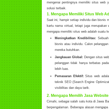
mengenai pentingnya memiliki situs web 
solusi terbaik.
1.
Mengapa Memiliki Situs Web A
Saat ini, hampir setiap individu dan bisnis
kartu nama virtual, tetapi juga merupakan
mengapa memiliki situs web adalah suatu ke
Meningkatkan Kredibilitas:
Sebuah s
bisnis atau individu. Calon pelangg
mereka butuhkan.
Jangkauan Global:
Dengan situs web,
pelanggan tidak hanya terbatas pada
lebih luas.
Pemasaran Efektif:
Situs web adala
teknik SEO (Search Engine Optimizati
visibilitas dan daya tarik.
2.
Mengapa Memilih Jasa Website 
Cimahi, sebagai salah satu kota di Jawa B
berpengalaman. Beberapa alasan mengapa me