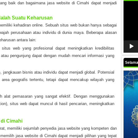
yang baik dan bagaimana jasa website di Cimahi dapat menjadi
Video
Player
dalah Suatu Keharusan
 memiliki kehadiran online. Sebuah situs web bukan hanya sebagai
 wajah perusahaan atau individu di dunia maya. Beberapa alasan
harusan antara lain:
itus web yang profesional dapat meningkatkan kredibilitas
an atau pengunjung dapat dengan mudah mencari informasi yang
Selamat
 jangkauan bisnis atau individu dapat menjadi global. Potensial
 area geografis tertentu, tetapi dapat mencakup wilayah yang
h alat pemasaran yang sangat efektif. Dengan menggunakan
on), situs web dapat muncul di hasil pencarian, meningkatkan
di Cimahi
arat, memiliki sejumlah penyedia jasa website yang kompeten dan
milih jasa website di Cimahi dapat menjadi pilihan yang tepat