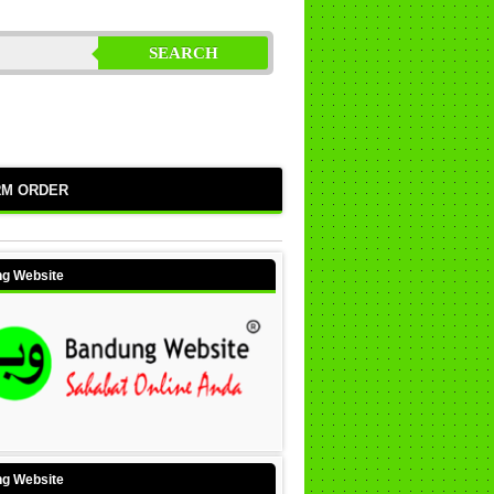
SEARCH
RM ORDER
g Website
g Website