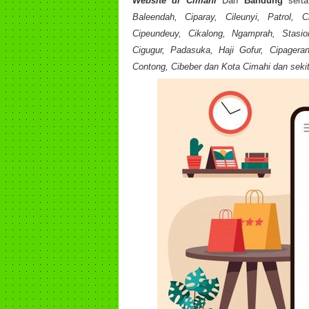
Website di
Cimahi
Dan
Bandung
serta
Baleendah, Ciparay, Cileunyi, Patrol, 
Cipeundeuy, Cikalong, Ngamprah, Stasio
Cigugur, Padasuka, Haji Gofur, Cipageran
Contong, Cibeber dan Kota Cimahi dan seki