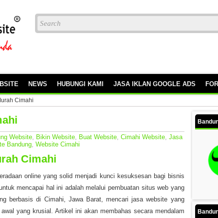
BSITE
NEWS
HUBUNGI KAMI
JASA IKLAN GOOGLE ADS
FO
Murah Cimahi
mahi
Bandun
ng Website
,
Bikin Website
,
Buat Website
,
Cimahi Website
,
Jasa
te Bandung
,
Website Cimahi
urah Cimahi
keberadaan online yang solid menjadi kunci kesuksesan bagi bisnis
f untuk mencapai hal ini adalah melalui pembuatan situs web yang
ang berbasis di Cimahi, Jawa Barat, mencari jasa website yang
h awal yang krusial. Artikel ini akan membahas secara mendalam
Bandun