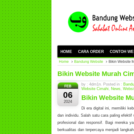
HOME
CARA ORDER
CONTOH WE
Home
Bandung Website
Bikin Website 
Bikin Website Murah Ci
by : 4dm1n. Posted in :
Bandu
FEB
Website Cimahi
,
News
,
Websi
06
Bikin Website M
2024
Di era digital ini, memiliki 
dan individu. Salah satu cara paling efekti
profesional dan responsif. Bagi mereka y
berkualitas dan terpercaya menjadi langka