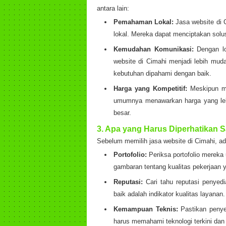
antara lain:
Pemahaman Lokal:
Jasa website di
lokal. Mereka dapat menciptakan solus
Kemudahan Komunikasi:
Dengan lo
website di Cimahi menjadi lebih mu
kebutuhan dipahami dengan baik.
Harga yang Kompetitif:
Meskipun men
umumnya menawarkan harga yang lebi
besar.
3.
Apa yang Harus Diperhatikan Sa
Sebelum memilih jasa website di Cimahi, ad
Portofolio:
Periksa portofolio mereka
gambaran tentang kualitas pekerjaan 
Reputasi:
Cari tahu reputasi penyedi
baik adalah indikator kualitas layanan.
Kemampuan Teknis:
Pastikan penye
harus memahami teknologi terkini da