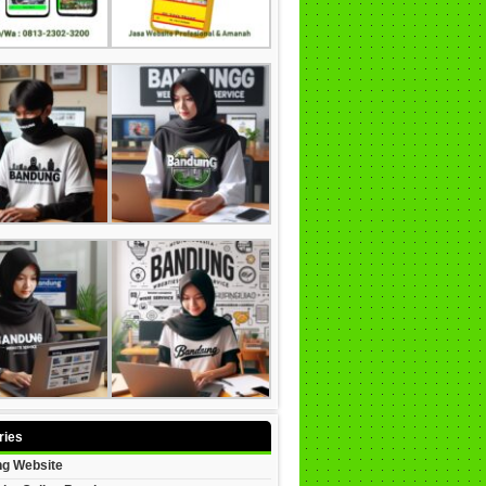
ries
g Website