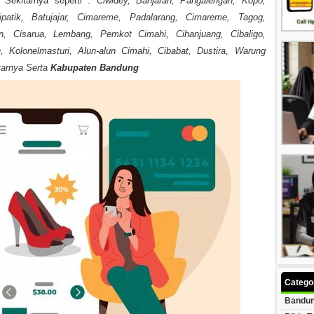
 Sekitarnya seperti :
Ciwidey, Banjaran, Pangalengan, Kopo,
Cipatik, Batujajar, Cimareme, Padalarang, Cimareme, Tagog,
n, Cisarua, Lembang, Pemkot Cimahi, Cihanjuang, Cibaligo,
, Kolonelmasturi, Alun-alun Cimahi, Cibabat, Dustira, Warung
tarnya Serta
Kabupaten Bandung
Catego
Bandun