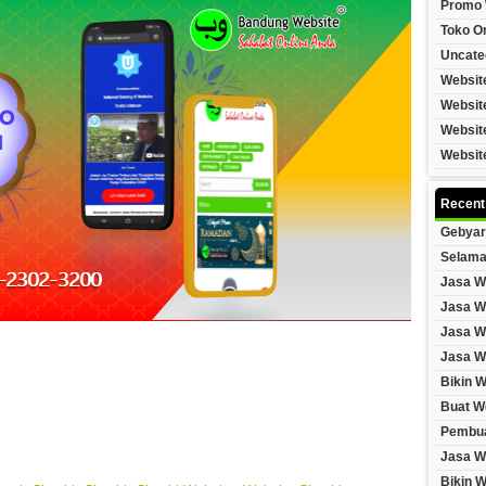
Promo 
Toko On
Uncate
Websit
Websit
Websit
Websit
Recent
Gebyar
Selama
Jasa W
Jasa W
Jasa W
Jasa W
Bikin 
Buat W
Pembua
Jasa W
Bikin 