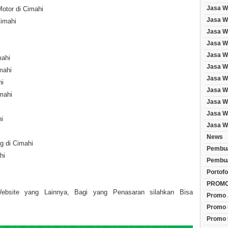
Jasa W
otor di Cimahi
Jasa We
imahi
Jasa W
Jasa W
Jasa W
mahi
Jasa W
mahi
Jasa W
hi
Jasa W
mahi
Jasa W
Jasa W
i
Jasa W
News
g di Cimahi
Pembua
hi
Pembua
i
Portofo
PROM
site yang Lainnya, Bagi yang Penasaran silahkan Bisa
Promo 
Promo 
Promo