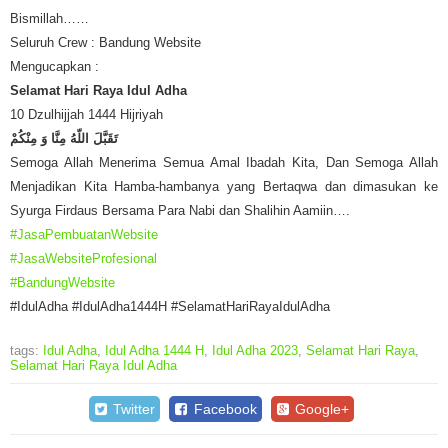
Bismillah……
Seluruh Crew : Bandung Website
Mengucapkan :
Selamat Hari Raya Idul Adha
10 Dzulhijjah 1444 Hijriyah
تَقَبَّلَ اللّهُ مِنَّا وَ مِنْكُمْ
Semoga Allah Menerima Semua Amal Ibadah Kita, Dan Semoga Allah
Menjadikan Kita Hamba-hambanya yang Bertaqwa dan dimasukan ke
Syurga Firdaus Bersama Para Nabi dan Shalihin Aamiin….
#JasaPembuatanWebsite
#JasaWebsiteProfesional
#BandungWebsite
#IdulAdha #IdulAdha1444H #SelamatHariRayaIdulAdha
tags:
Idul Adha
,
Idul Adha 1444 H
,
Idul Adha 2023
,
Selamat Hari Raya
,
Selamat Hari Raya Idul Adha
Twitter
Facebook
Google+