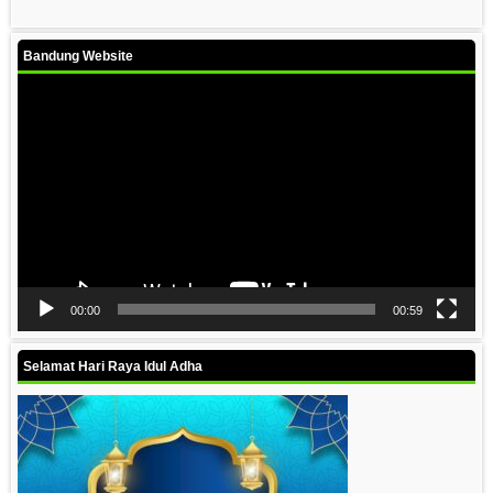
Bandung Website
Video
Player
00:00
00:59
Selamat Hari Raya Idul Adha