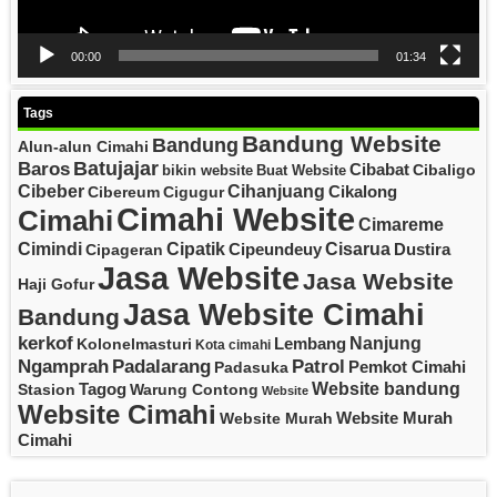
00:00
01:34
Tags
Bandung Website
Bandung
Alun-alun Cimahi
Batujajar
Baros
Cibabat
Cibaligo
bikin website
Buat Website
Cibeber
Cihanjuang
Cikalong
Cibereum
Cigugur
Cimahi Website
Cimahi
Cimareme
Cipatik
Cisarua
Cimindi
Cipeundeuy
Dustira
Cipageran
Jasa Website
Jasa Website
Haji Gofur
Jasa Website Cimahi
Bandung
kerkof
Nanjung
Lembang
Kolonelmasturi
Kota cimahi
Padalarang
Ngamprah
Patrol
Pemkot Cimahi
Padasuka
Website bandung
Tagog
Stasion
Warung Contong
Website
Website Cimahi
Website Murah
Website Murah
Cimahi