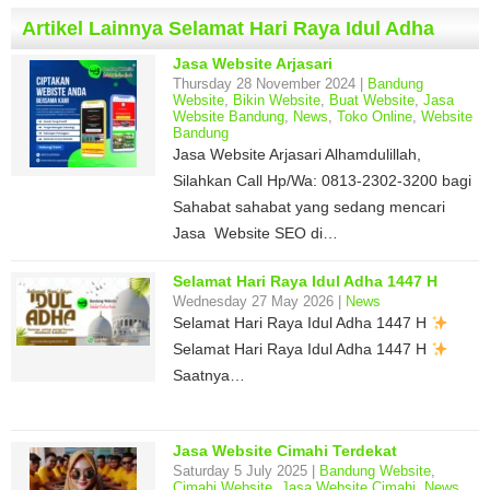
Artikel Lainnya Selamat Hari Raya Idul Adha
Jasa Website Arjasari
Thursday 28 November 2024 |
Bandung
Website
,
Bikin Website
,
Buat Website
,
Jasa
Website Bandung
,
News
,
Toko Online
,
Website
Bandung
Jasa Website Arjasari Alhamdulillah,
Silahkan Call Hp/Wa: 0813-2302-3200 bagi
Sahabat sahabat yang sedang mencari
Jasa Website SEO di…
Selamat Hari Raya Idul Adha 1447 H
Wednesday 27 May 2026 |
News
Selamat Hari Raya Idul Adha 1447 H
Selamat Hari Raya Idul Adha 1447 H
Saatnya…
Jasa Website Cimahi Terdekat
Saturday 5 July 2025 |
Bandung Website
,
Cimahi Website
,
Jasa Website Cimahi
,
News