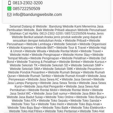
0813-2302-3200
085722250509
info@bandungwebsite.com
Selamat Datang di Website : Bandung Website Kami Menerima Jasa
Pembuatan Website, Baik Website Pribadi ataupun Website Perusahaan
Silahkan Call Hp/Wa: 0813-2302-3200 / 085722250509 Aneka Jenis
Website Berikut adalah Aneka jenis produk website yang dapat di
sesuaikan dengan kebutuhan Anda: • Website Pribadi • Website
Perusahaan • Website Lembaga • Website Sekolah • Website Organisasi
• Website Koperasi • Website BMT • Website Tour & Travel • Website Haji
& Umroh • Website Wisata • Website Rental Mobil • Website Travel •
Website Hotel • Website Penginapan • Website Home Stay • Website
Tempat Wisata • Website Penginapan • Website Pelatihan • Website Out
Bond • Website Training & Pelatihan • Website Bimbel • Website Kursus •
Website Sekolah TK • Website Sekolah SD • Website Sekolah SMP •
Website Sekolah SMA • Website Sekolah SMK • Website Pesantren •
Website Pondok Pesantren • Website Rumah Belajar • Website Rumah
Quran • Website Rumah Tahfidz • Website Rumah Kreatif • Website Jasa
Penyewaan • Website Jasa Sewa AC • Website Jasa Genset • Website
Jasa Lampu Pangung • Website Jasa Sewa Tenda • Website Jasa Sewa
Kursi • Website Jasa Alat Pengantin • Website Jasa Sewa Alat
Pernikahan • Website Rental Mobil • Website Rental Motor • Website
Jasa Sedot WC • Website Jasa Gali sumur • Website Jasa Bikin Bor •
Website Jasa Badut Sulap • Website Toko Online • Website Toko Bunga •
Website Toko ATK • Website Toko Sepatu • Website Toko Sandal •
Website Toko Tas • Website Toko Helm • Website Toko Baju Anak •
Website Toko Baju Bayi • Website Toko Batik • Website Toko Elektronik •
Website Toko Alat Fitnes • Website Toko Pertanian • Website Toko Alat