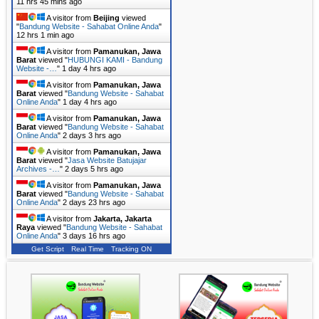
11 hrs 45 mins ago
A visitor from
Beijing
viewed
"
Bandung Website - Sahabat Online Anda
"
12 hrs 1 min ago
A visitor from
Pamanukan, Jawa
Barat
viewed "
HUBUNGI KAMI - Bandung
Website -…
"
1 day 4 hrs ago
A visitor from
Pamanukan, Jawa
Barat
viewed "
Bandung Website - Sahabat
Online Anda
"
1 day 4 hrs ago
A visitor from
Pamanukan, Jawa
Barat
viewed "
Bandung Website - Sahabat
Online Anda
"
2 days 3 hrs ago
A visitor from
Pamanukan, Jawa
Barat
viewed "
Jasa Website Batujajar
Archives -…
"
2 days 5 hrs ago
A visitor from
Pamanukan, Jawa
Barat
viewed "
Bandung Website - Sahabat
Online Anda
"
2 days 23 hrs ago
A visitor from
Jakarta, Jakarta
Raya
viewed "
Bandung Website - Sahabat
Online Anda
"
3 days 16 hrs ago
Get Script
Real Time
Tracking ON