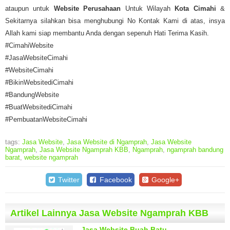
ataupun untuk
Website Perusahaan
Untuk Wilayah
Kota Cimahi
&
Sekitarnya silahkan bisa menghubungi No Kontak Kami di atas, insya
Allah kami siap membantu Anda dengan sepenuh Hati Terima Kasih.
#CimahiWebsite
#JasaWebsiteCimahi
#WebsiteCimahi
#BikinWebsitediCimahi
#BandungWebsite
#BuatWebsitediCimahi
#PembuatanWebsiteCimahi
tags:
Jasa Website
,
Jasa Website di Ngamprah
,
Jasa Website
Ngamprah
,
Jasa Website Ngamprah KBB
,
Ngamprah
,
ngamprah bandung
barat
,
website ngamprah
Twitter
Facebook
Google+
Artikel Lainnya Jasa Website Ngamprah KBB
Jasa Website Buah Batu