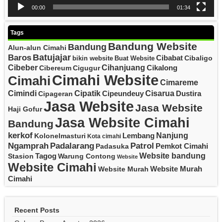
00:00
01:34
Tags
Bandung Website
Bandung
Alun-alun Cimahi
Batujajar
Baros
Cibabat
Cibaligo
bikin website
Buat Website
Cibeber
Cihanjuang
Cikalong
Cibereum
Cigugur
Cimahi Website
Cimahi
Cimareme
Cipatik
Cisarua
Cimindi
Cipeundeuy
Dustira
Cipageran
Jasa Website
Jasa Website
Haji Gofur
Jasa Website Cimahi
Bandung
kerkof
Nanjung
Lembang
Kolonelmasturi
Kota cimahi
Padalarang
Ngamprah
Patrol
Pemkot Cimahi
Padasuka
Website bandung
Tagog
Stasion
Warung Contong
Website
Website Cimahi
Website Murah
Website Murah
Cimahi
Recent Posts