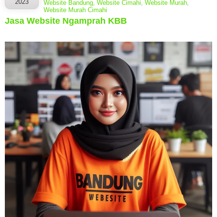
2023
Website Bandung
,
Website Cimahi
,
Website Murah
,
Website Murah Cimahi
Jasa Website Ngamprah KBB