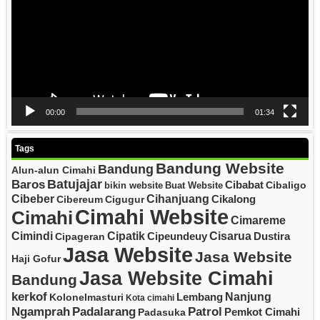
00:00
01:34
Tags
Bandung Website
Bandung
Alun-alun Cimahi
Batujajar
Baros
Cibabat
Cibaligo
bikin website
Buat Website
Cibeber
Cihanjuang
Cikalong
Cibereum
Cigugur
Cimahi Website
Cimahi
Cimareme
Cipatik
Cisarua
Cimindi
Cipeundeuy
Dustira
Cipageran
Jasa Website
Jasa Website
Haji Gofur
Jasa Website Cimahi
Bandung
kerkof
Nanjung
Lembang
Kolonelmasturi
Kota cimahi
Padalarang
Ngamprah
Patrol
Pemkot Cimahi
Padasuka