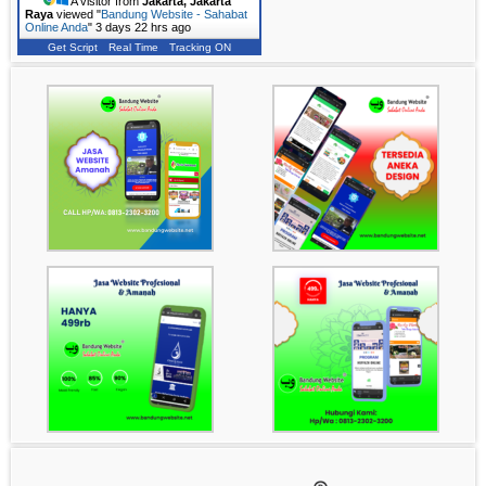
A visitor from
Jakarta, Jakarta
Raya
viewed "
Bandung Website - Sahabat
Online Anda
"
3 days 22 hrs ago
Get Script
Real Time
Tracking ON