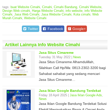
tags:
buat Website Cimahi
,
Cimahi
,
Cimahi Bandung
,
Cimahi Website
,
Design Web cimahi
,
Harga Website Cimahi
,
info website
,
info Website
Cimahi
,
Jasa Web Cimahi
,
Jasa Website Cimahi
,
Kota cimahi
,
Web
Murah Cimahi
,
Website Cimahi
Twitter
Facebook
Google+
Artikel Lainnya Info Website Cimahi
Jasa Situs Cimareme
Tuesday 31 May 2022 |
News
Jasa Situs Cimareme Alhamdulillah,
Silahkan Call Hp/Wa: 0813-2302-3200 bagi
Sahabat sahabat yang sedang mencari
Jasa Situs Cimareme…
Jasa Iklan Google Bandung Terdekat
Friday 18 April 2025 |
Jasa Iklan Google Ads
,
News
Jasa Iklan Google Bandung Terdekat Solusi
Efektif Meningkatkan Bisnis & Omzet Anda