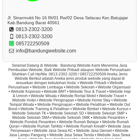
Jl. Sinarmukti No 16 Rt/01 Rw/02 Desa Selacau Kec.Batujajar
Kab.Bandung Barat 40561
0813-2302-3200
0813-2302-3200
085722250509
info@bandungwebsite.com
Selamat Datang di Website : Bandung Website Kami Menerima Jasa
Pembuatan Website, Baik Website Pribadi ataupun Website Perusahaan
Silahkan Call Hp/Wa: 0813-2302-3200 / 085722250509 Aneka Jenis
Website Berikut adalah Aneka jenis produk website yang dapat di
sesuaikan dengan kebutuhan Anda: • Website Pribadi • Website
Perusahaan • Website Lembaga • Website Sekolah • Website Organisasi
• Website Koperasi • Website BMT • Website Tour & Travel • Website Haji
& Umroh • Website Wisata • Website Rental Mobil • Website Travel •
Website Hotel • Website Penginapan • Website Home Stay • Website
Tempat Wisata • Website Penginapan • Website Pelatihan • Website Out
Bond • Website Training & Pelatihan • Website Bimbel • Website Kursus •
Website Sekolah TK • Website Sekolah SD • Website Sekolah SMP •
Website Sekolah SMA • Website Sekolah SMK • Website Pesantren •
Website Pondok Pesantren • Website Rumah Belajar • Website Rumah
Quran • Website Rumah Tahfidz • Website Rumah Kreatif • Website Jasa
Penyewaan • Website Jasa Sewa AC • Website Jasa Genset • Website
Jasa Lampu Pangung • Website Jasa Sewa Tenda • Website Jasa Sewa