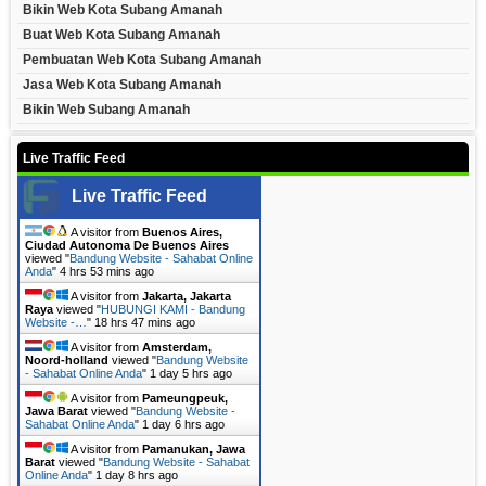
Bikin Web Kota Subang Amanah
Buat Web Kota Subang Amanah
Pembuatan Web Kota Subang Amanah
Jasa Web Kota Subang Amanah
Bikin Web Subang Amanah
Live Traffic Feed
Live Traffic Feed
A visitor from
Buenos Aires,
Ciudad Autonoma De Buenos Aires
viewed "
Bandung Website - Sahabat Online
Anda
"
4 hrs 53 mins ago
A visitor from
Jakarta, Jakarta
Raya
viewed "
HUBUNGI KAMI - Bandung
Website -…
"
18 hrs 47 mins ago
A visitor from
Amsterdam,
Noord-holland
viewed "
Bandung Website
- Sahabat Online Anda
"
1 day 5 hrs ago
A visitor from
Pameungpeuk,
Jawa Barat
viewed "
Bandung Website -
Sahabat Online Anda
"
1 day 6 hrs ago
A visitor from
Pamanukan, Jawa
Barat
viewed "
Bandung Website - Sahabat
Online Anda
"
1 day 8 hrs ago