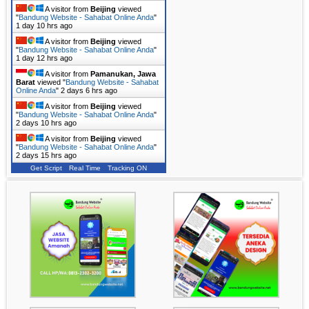
A visitor from
Beijing
viewed
"
Bandung Website - Sahabat Online Anda
"
1 day 10 hrs ago
A visitor from
Beijing
viewed
"
Bandung Website - Sahabat Online Anda
"
1 day 12 hrs ago
A visitor from
Pamanukan, Jawa
Barat
viewed "
Bandung Website - Sahabat
Online Anda
"
2 days 6 hrs ago
A visitor from
Beijing
viewed
"
Bandung Website - Sahabat Online Anda
"
2 days 10 hrs ago
A visitor from
Beijing
viewed
"
Bandung Website - Sahabat Online Anda
"
2 days 15 hrs ago
Get Script
Real Time
Tracking ON