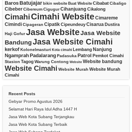
Batujajar
Baros
Cibabat
Cibaligo
bikin website
Buat Website
Cibeber
Cihanjuang
Cikalong
Cibereum
Cigugur
Cimahi Website
Cimahi
Cimareme
Cipatik
Cisarua
Cimindi
Cipeundeuy
Dustira
Cipageran
Jasa Website
Jasa Website
Haji Gofur
Jasa Website Cimahi
Bandung
kerkof
Nanjung
Lembang
Kolonelmasturi
Kota cimahi
Padalarang
Ngamprah
Patrol
Pemkot Cimahi
Padasuka
Website bandung
Tagog
Stasion
Warung Contong
Website
Website Cimahi
Website Murah
Website Murah
Cimahi
Recent Posts
Gebyar Promo Agustus 2026
Selamat Hari Raya Idul Adha 1447 H
Jasa Web Kota Subang Terjangkau
Jasa Web Kota Subang Terbaik