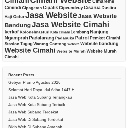
Cimahi Website
Cimahi
Cimareme
Cipatik
Cisarua
Cimindi
Cipeundeuy
Dustira
Cipageran
Jasa Website
Jasa Website
Haji Gofur
Jasa Website Cimahi
Bandung
kerkof
Nanjung
Lembang
Kolonelmasturi
Kota cimahi
Padalarang
Ngamprah
Patrol
Pemkot Cimahi
Padasuka
Website bandung
Tagog
Stasion
Warung Contong
Website
Website Cimahi
Website Murah
Website Murah
Cimahi
Recent Posts
Gebyar Promo Agustus 2026
Selamat Hari Raya Idul Adha 1447 H
Jasa Web Kota Subang Terjangkau
Jasa Web Kota Subang Terbaik
Jasa Web Subang Terdekat
Jasa Web Di Subang Terdekat
Bikin Web Di Subang Amanah