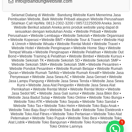
info@bandungwebsite.com
Selamat Datang di Website : Bandung Website Kami Menerima Jasa
Pembuatan Website, Baik Website Pribadi ataupun Website Perusahaan
Silahkan Call Hp/Wa: 0813-2302-3200 / 085722250509 Aneka Jenis
Website Berikut adalah Aneka jenis produk website yang dapat di
sesuaikan dengan kebutuhan Anda: • Website Pribadi • Website
Perusahaan • Website Lembaga • Website Sekolah • Website Organisasi
• Website Koperasi • Website BMT • Website Tour & Travel • Website Haji
& Umroh • Website Wisata • Website Rental Mobil • Website Travel •
Website Hotel • Website Penginapan • Website Home Stay • Website
Tempat Wisata • Website Penginapan • Website Pelatihan • Website Out
Bond • Website Training & Pelatihan • Website Bimbel • Website Kursus •
Website Sekolah TK • Website Sekolah SD • Website Sekolah SMP •
Website Sekolah SMA • Website Sekolah SMK • Website Pesantren •
Website Pondok Pesantren • Website Rumah Belajar • Website Rumah
Quran • Website Rumah Tahfidz • Website Rumah Kreatif • Website Jasa
Penyewaan • Website Jasa Sewa AC • Website Jasa Genset • Website
Jasa Lampu Pangung • Website Jasa Sewa Tenda • Website Jasa Sewa
Kursi • Website Jasa Alat Pengantin • Website Jasa Sewa Alat
Pernikahan • Website Rental Mobil • Website Rental Motor • Website
Jasa Sedot WC • Website Jasa Gali sumur • Website Jasa Bikin Bor •
Website Jasa Badut Sulap • Website Toko Online • Website Toko Bunga •
Website Toko ATK • Website Toko Sepatu • Website Toko Sandal •
Website Toko Tas • Website Toko Helm • Website Toko Baju Anak •
Website Toko Baju Bayi • Website Toko Batik • Website Toko Elektronik •
Website Toko Alat Fitnes • Website Toko Pertanian • Website Toko Alat
Peternakan • Website Toko Pupuk • Website Toko Besi • Website Toko
1
Alat Listrik • Website Toko Bangunan • Website Toko Komputer • Website
Toko Online Lainnya