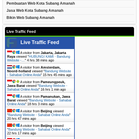
Pembuatan Web Kota Subang Amanah
Jasa Web Kota Subang Amanah
Bikin Web Subang Amanah
Live Traffic Feed
Live Traffic Feed
A visitor from
Jakarta, Jakarta
Raya
viewed "
HUBUNGI KAMI - Bandung
Website -…
"
4 hrs 38 mins ago
A visitor from
Amsterdam,
Noord-holland
viewed "
Bandung Website
- Sahabat Online Anda
"
15 hrs 45 mins ago
A visitor from
Pameungpeuk,
Jawa Barat
viewed "
Bandung Website -
Sahabat Online Anda
"
16 hrs 1 min ago
A visitor from
Pamanukan, Jawa
Barat
viewed "
Bandung Website - Sahabat
Online Anda
"
18 hrs 3 mins ago
A visitor from
Beijing
viewed
"
Bandung Website - Sahabat Online Anda
"
20 hrs 47 mins ago
A visitor from
Beijing
viewed
"
Bandung Website - Sahabat Online Anda
"
22 hrs 17 mins ago