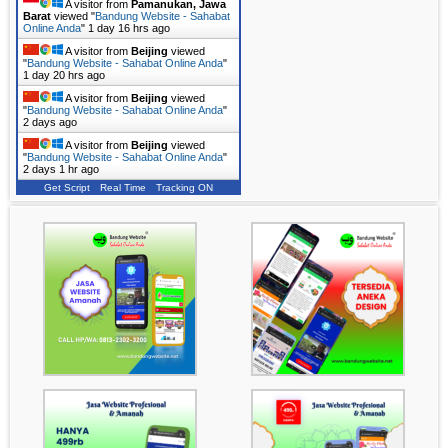
A visitor from
Pamanukan, Jawa
Barat
viewed "
Bandung Website - Sahabat
Online Anda
"
1 day 16 hrs ago
A visitor from
Beijing
viewed
"
Bandung Website - Sahabat Online Anda
"
1 day 20 hrs ago
A visitor from
Beijing
viewed
"
Bandung Website - Sahabat Online Anda
"
2 days ago
A visitor from
Beijing
viewed
"
Bandung Website - Sahabat Online Anda
"
2 days 1 hr ago
Get Script
Real Time
Tracking ON