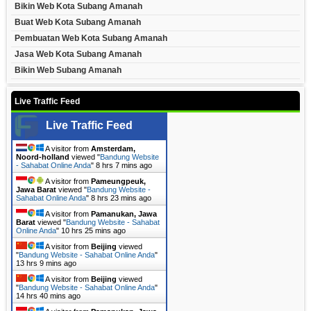
Bikin Web Kota Subang Amanah
Buat Web Kota Subang Amanah
Pembuatan Web Kota Subang Amanah
Jasa Web Kota Subang Amanah
Bikin Web Subang Amanah
Live Traffic Feed
Live Traffic Feed
A visitor from
Amsterdam,
Noord-holland
viewed "
Bandung Website
- Sahabat Online Anda
"
8 hrs 7 mins ago
A visitor from
Pameungpeuk,
Jawa Barat
viewed "
Bandung Website -
Sahabat Online Anda
"
8 hrs 23 mins ago
A visitor from
Pamanukan, Jawa
Barat
viewed "
Bandung Website - Sahabat
Online Anda
"
10 hrs 26 mins ago
A visitor from
Beijing
viewed
"
Bandung Website - Sahabat Online Anda
"
13 hrs 9 mins ago
A visitor from
Beijing
viewed
"
Bandung Website - Sahabat Online Anda
"
14 hrs 40 mins ago