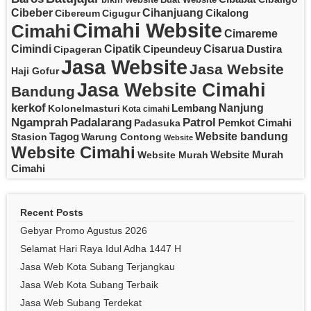
Cibeber
Cihanjuang
Cikalong
Cibereum
Cigugur
Cimahi Website
Cimahi
Cimareme
Cipatik
Cisarua
Cimindi
Cipeundeuy
Dustira
Cipageran
Jasa Website
Jasa Website
Haji Gofur
Jasa Website Cimahi
Bandung
kerkof
Nanjung
Lembang
Kolonelmasturi
Kota cimahi
Padalarang
Ngamprah
Patrol
Pemkot Cimahi
Padasuka
Website bandung
Tagog
Stasion
Warung Contong
Website
Website Cimahi
Website Murah
Website Murah
Cimahi
Recent Posts
Gebyar Promo Agustus 2026
Selamat Hari Raya Idul Adha 1447 H
Jasa Web Kota Subang Terjangkau
Jasa Web Kota Subang Terbaik
Jasa Web Subang Terdekat