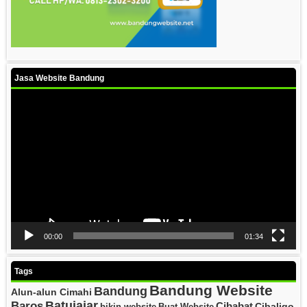
Jasa Website Bandung
Video
Player
00:00
01:34
Tags
Bandung Website
Bandung
Alun-alun Cimahi
Batujajar
Baros
Cibabat
Cibaligo
bikin website
Buat Website