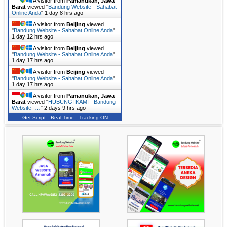
A visitor from
Pamanukan, Jawa
Barat
viewed "
Bandung Website - Sahabat
Online Anda
"
1 day 8 hrs ago
A visitor from
Beijing
viewed
"
Bandung Website - Sahabat Online Anda
"
1 day 12 hrs ago
A visitor from
Beijing
viewed
"
Bandung Website - Sahabat Online Anda
"
1 day 17 hrs ago
A visitor from
Beijing
viewed
"
Bandung Website - Sahabat Online Anda
"
1 day 17 hrs ago
A visitor from
Pamanukan, Jawa
Barat
viewed "
HUBUNGI KAMI - Bandung
Website -…
"
2 days 9 hrs ago
Get Script
Real Time
Tracking ON