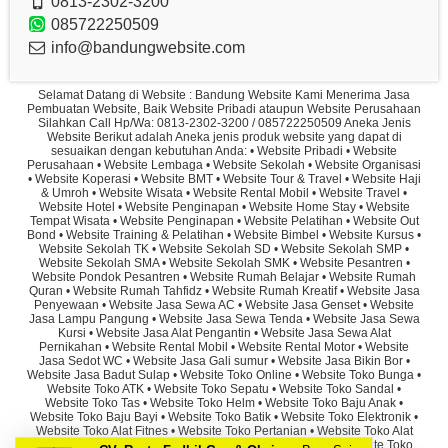
0813-2302-3200
085722250509
info@bandungwebsite.com
Selamat Datang di Website : Bandung Website Kami Menerima Jasa
Pembuatan Website, Baik Website Pribadi ataupun Website Perusahaan
Silahkan Call Hp/Wa: 0813-2302-3200 / 085722250509 Aneka Jenis
Website Berikut adalah Aneka jenis produk website yang dapat di
sesuaikan dengan kebutuhan Anda: • Website Pribadi • Website
Perusahaan • Website Lembaga • Website Sekolah • Website Organisasi
• Website Koperasi • Website BMT • Website Tour & Travel • Website Haji
& Umroh • Website Wisata • Website Rental Mobil • Website Travel •
Website Hotel • Website Penginapan • Website Home Stay • Website
Tempat Wisata • Website Penginapan • Website Pelatihan • Website Out
Bond • Website Training & Pelatihan • Website Bimbel • Website Kursus •
Website Sekolah TK • Website Sekolah SD • Website Sekolah SMP •
Website Sekolah SMA • Website Sekolah SMK • Website Pesantren •
Website Pondok Pesantren • Website Rumah Belajar • Website Rumah
Quran • Website Rumah Tahfidz • Website Rumah Kreatif • Website Jasa
Penyewaan • Website Jasa Sewa AC • Website Jasa Genset • Website
Jasa Lampu Pangung • Website Jasa Sewa Tenda • Website Jasa Sewa
Kursi • Website Jasa Alat Pengantin • Website Jasa Sewa Alat
Pernikahan • Website Rental Mobil • Website Rental Motor • Website
Jasa Sedot WC • Website Jasa Gali sumur • Website Jasa Bikin Bor •
Website Jasa Badut Sulap • Website Toko Online • Website Toko Bunga •
Website Toko ATK • Website Toko Sepatu • Website Toko Sandal •
Website Toko Tas • Website Toko Helm • Website Toko Baju Anak •
Website Toko Baju Bayi • Website Toko Batik • Website Toko Elektronik •
Website Toko Alat Fitnes • Website Toko Pertanian • Website Toko Alat
Peternakan • Website Toko Pupuk • Website Toko Besi • Website Toko