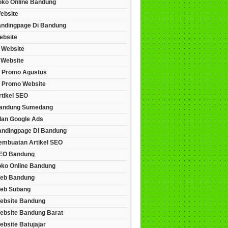
Toko Online Bandung
ebsite
andingpage Di Bandung
ebsite
 Website
 Website
 Promo Agustus
 Promo Website
rtikel SEO
andung Sumedang
lan Google Ads
andingpage Di Bandung
embuatan Artikel SEO
EO Bandung
oko Online Bandung
eb Bandung
eb Subang
ebsite Bandung
ebsite Bandung Barat
bsite Batujajar