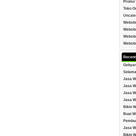
Promo 
Toko On
Uncate
Websit
Websit
Websit
Websit
Recent
Gebyar
Selama
Jasa W
Jasa W
Jasa W
Jasa W
Bikin 
Buat W
Pembua
Jasa W
Bikin 