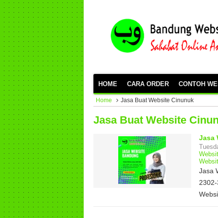
HOME
CARA ORDER
CONTOH WE
Home
Jasa Buat Website Cinunuk
Jasa Buat Website Cinu
Jasa 
Tuesd
Websi
Websi
Jasa 
2302-
Websi