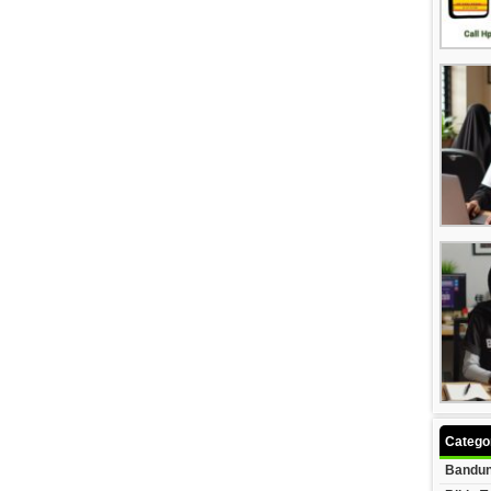
Catego
Bandun