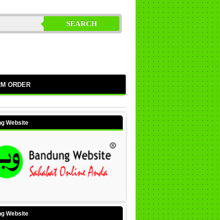
SEARCH
RM ORDER
g Website
g Website