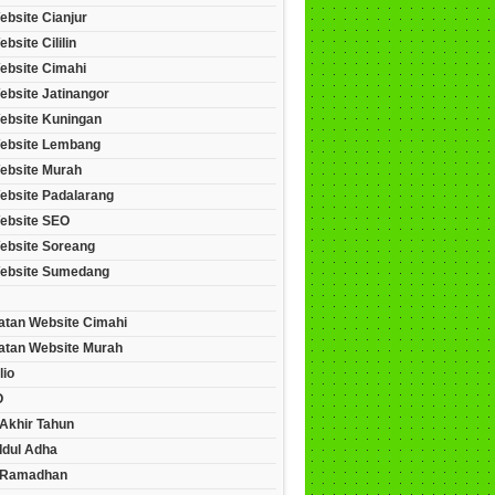
ebsite Cianjur
bsite Cililin
ebsite Cimahi
ebsite Jatinangor
ebsite Kuningan
ebsite Lembang
ebsite Murah
ebsite Padalarang
ebsite SEO
ebsite Soreang
ebsite Sumedang
tan Website Cimahi
tan Website Murah
lio
O
Akhir Tahun
Idul Adha
 Ramadhan