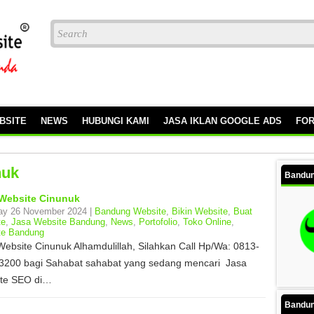
BSITE
NEWS
HUBUNGI KAMI
JASA IKLAN GOOGLE ADS
FO
nuk
Bandun
Website Cinunuk
ay 26 November 2024 |
Bandung Website
,
Bikin Website
,
Buat
te
,
Jasa Website Bandung
,
News
,
Portofolio
,
Toko Online
,
te Bandung
Website Cinunuk Alhamdulillah, Silahkan Call Hp/Wa: 0813-
3200 bagi Sahabat sahabat yang sedang mencari Jasa
te SEO di…
Bandun