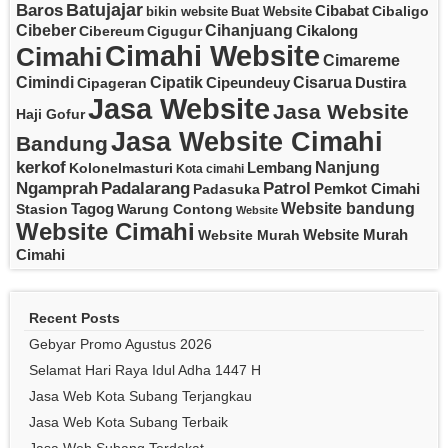
Batujajar
Baros
Cibabat
Cibaligo
bikin website
Buat Website
Cibeber
Cihanjuang
Cikalong
Cibereum
Cigugur
Cimahi Website
Cimahi
Cimareme
Cipatik
Cisarua
Cimindi
Cipeundeuy
Dustira
Cipageran
Jasa Website
Jasa Website
Haji Gofur
Jasa Website Cimahi
Bandung
kerkof
Nanjung
Lembang
Kolonelmasturi
Kota cimahi
Padalarang
Ngamprah
Patrol
Pemkot Cimahi
Padasuka
Website bandung
Tagog
Stasion
Warung Contong
Website
Website Cimahi
Website Murah
Website Murah
Cimahi
Recent Posts
Gebyar Promo Agustus 2026
Selamat Hari Raya Idul Adha 1447 H
Jasa Web Kota Subang Terjangkau
Jasa Web Kota Subang Terbaik