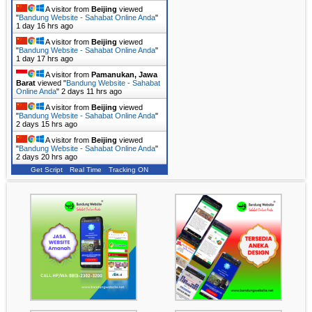
A visitor from
Beijing
viewed
"
Bandung Website - Sahabat Online Anda
"
1 day 16 hrs ago
A visitor from
Beijing
viewed
"
Bandung Website - Sahabat Online Anda
"
1 day 17 hrs ago
A visitor from
Pamanukan, Jawa
Barat
viewed "
Bandung Website - Sahabat
Online Anda
"
2 days 11 hrs ago
A visitor from
Beijing
viewed
"
Bandung Website - Sahabat Online Anda
"
2 days 15 hrs ago
A visitor from
Beijing
viewed
"
Bandung Website - Sahabat Online Anda
"
2 days 20 hrs ago
Get Script
Real Time
Tracking ON