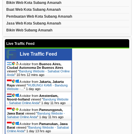
Bikin Web Kota Subang Amanah
Buat Web Kota Subang Amanah
Pembuatan Web Kota Subang Amanah
Jasa Web Kota Subang Amanah
Bikin Web Subang Amanah
Live Traffic Feed
Live Traffic Feed
A visitor from
Buenos Aires,
Ciudad Autonoma De Buenos Aires
viewed "
Bandung Website - Sahabat Online
Anda
"
10 hrs 12 mins ago
A visitor from
Jakarta, Jakarta
Raya
viewed "
HUBUNGI KAMI - Bandung
Website -…
"
1 day ago
A visitor from
Amsterdam,
Noord-holland
viewed "
Bandung Website
- Sahabat Online Anda
"
1 day 11 hrs ago
A visitor from
Pameungpeuk,
Jawa Barat
viewed "
Bandung Website -
Sahabat Online Anda
"
1 day 11 hrs ago
A visitor from
Pamanukan, Jawa
Barat
viewed "
Bandung Website - Sahabat
Online Anda
"
1 day 13 hrs ago