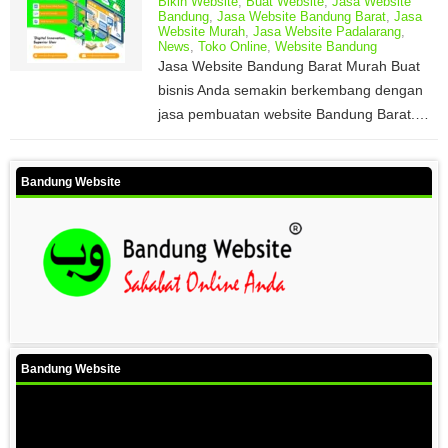
Bikin Website
,
Buat Website
,
Jasa Website
Bandung
,
Jasa Website Bandung Barat
,
Jasa
Website Murah
,
Jasa Website Padalarang
,
News
,
Toko Online
,
Website Bandung
Jasa Website Bandung Barat Murah Buat
bisnis Anda semakin berkembang dengan
jasa pembuatan website Bandung Barat.…
Bandung Website
Bandung Website
Video
Player