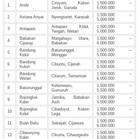
Ciroyom, Kebon
1.500.000 –
1
Andir
Jeruk, Garuda
5.000.000
1.500.000 –
2
Astana Anyar
Nyengseret, Karasak
5.000.000
Antapani Kidul,
1.500.000 –
3
Antapani
Tengah, Wetan
5.000.000
Babakan
Margahayu Utara,
1.500.000 –
4
Ciparay
Babakan
6.000.000
Bandung
Batununggal,
1.500.000 –
5
Kidul
Mengger
5.000.000
Bandung
1.500.000 –
6
Cibuntu, Cijerah
Kulon
5.500.000
Bandung
1.500.000 –
7
Citarum, Tamansari
Wetan
6.000.000
Kebonwaru,
1.500.000 –
8
Batununggal
Gumuruh
5.500.000
Bojongloa
Jamika, Babakan
1.500.000 –
9
Kaler
Asih
5.500.000
Bojongloa
Cibaduyut, Kebon
1.500.000 –
10
Kidul
Lega
5.500.000
1.500.000 –
11
Buah Batu
Sekejati, Cijawura
6.000.000
Cibeunying
1.500.000 –
12
Cikutra, Cihaurgeulis
Kaler
5.500.000