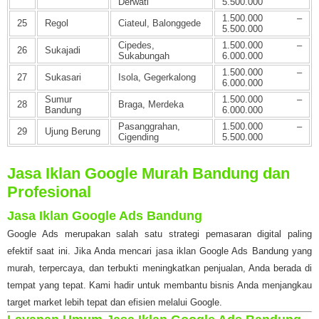
Derwati
5.500.000
1.500.000 –
25
Regol
Ciateul, Balonggede
5.500.000
Cipedes,
1.500.000 –
26
Sukajadi
Sukabungah
6.000.000
1.500.000 –
27
Sukasari
Isola, Gegerkalong
6.000.000
Sumur
1.500.000 –
28
Braga, Merdeka
Bandung
6.000.000
Pasanggrahan,
1.500.000 –
29
Ujung Berung
Cigending
5.500.000
Jasa Iklan Google Murah Bandung dan
Profesional
Jasa Iklan Google Ads Bandung
Google Ads merupakan salah satu strategi pemasaran digital paling
efektif saat ini. Jika Anda mencari jasa iklan Google Ads Bandung yang
murah, terpercaya, dan terbukti meningkatkan penjualan, Anda berada di
tempat yang tepat. Kami hadir untuk membantu bisnis Anda menjangkau
target market lebih tepat dan efisien melalui Google.