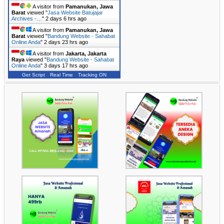
A visitor from
Pamanukan, Jawa
Barat
viewed "
Jasa Website Batujajar
Archives -…
"
2 days 6 hrs ago
A visitor from
Pamanukan, Jawa
Barat
viewed "
Bandung Website - Sahabat
Online Anda
"
2 days 23 hrs ago
A visitor from
Jakarta, Jakarta
Raya
viewed "
Bandung Website - Sahabat
Online Anda
"
3 days 17 hrs ago
Get Script
Real Time
Tracking ON