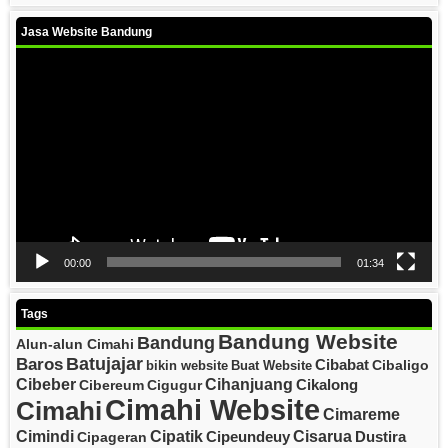
Jasa Website Bandung
Video
Player
00:00
01:34
Tags
Bandung Website
Bandung
Alun-alun Cimahi
Batujajar
Baros
Cibabat
Cibaligo
bikin website
Buat Website
Cibeber
Cihanjuang
Cikalong
Cibereum
Cigugur
Cimahi Website
Cimahi
Cimareme
Cipatik
Cisarua
Cimindi
Cipeundeuy
Dustira
Cipageran