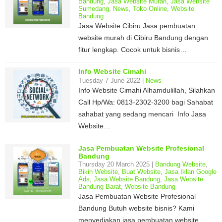
Bandung
,
Jasa Website Murah
,
Jasa Website
Sumedang
,
News
,
Toko Online
,
Website
Bandung
Jasa Website Cibiru Jasa pembuatan
website murah di Cibiru Bandung dengan
fitur lengkap. Cocok untuk bisnis…
Info Website Cimahi
Tuesday 7 June 2022 |
News
Info Website Cimahi Alhamdulillah, Silahkan
Call Hp/Wa: 0813-2302-3200 bagi Sahabat
sahabat yang sedang mencari Info Jasa
Website…
Jasa Pembuatan Website Profesional
Bandung
Thursday 20 March 2025 |
Bandung Website
,
Bikin Website
,
Buat Website
,
Jasa Iklan Google
Ads
,
Jasa Website Bandung
,
Jasa Website
Bandung Barat
,
Website Bandung
Jasa Pembuatan Website Profesional
Bandung Butuh website bisnis? Kami
menyediakan jasa pembuatan website