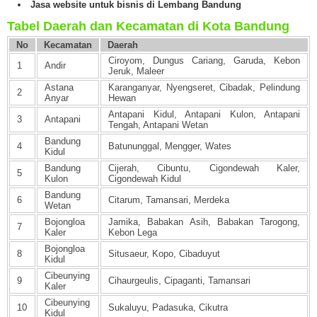
Jasa website untuk bisnis di Lembang Bandung
Tabel Daerah dan Kecamatan di Kota Bandung
No
Kecamatan
Daerah
Ciroyom, Dungus Cariang, Garuda, Kebon
1
Andir
Jeruk, Maleer
Astana
Karanganyar, Nyengseret, Cibadak, Pelindung
2
Anyar
Hewan
Antapani Kidul, Antapani Kulon, Antapani
3
Antapani
Tengah, Antapani Wetan
Bandung
4
Batununggal, Mengger, Wates
Kidul
Bandung
Cijerah, Cibuntu, Cigondewah Kaler,
5
Kulon
Cigondewah Kidul
Bandung
6
Citarum, Tamansari, Merdeka
Wetan
Bojongloa
Jamika, Babakan Asih, Babakan Tarogong,
7
Kaler
Kebon Lega
Bojongloa
8
Situsaeur, Kopo, Cibaduyut
Kidul
Cibeunying
9
Cihaurgeulis, Cipaganti, Tamansari
Kaler
Cibeunying
10
Sukaluyu, Padasuka, Cikutra
Kidul