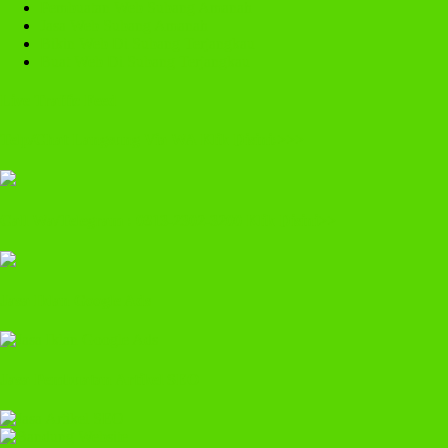
Pembuatan Web Subang Amanah
Jasa Web Subang Amanah
Bikin Web Di Subang Terjangkau
Buat Web Di Subang Terjangkau
Live Traffic Feed
Telp/Chat Langsung Via WA Klik Disini:>>>
Call Wa/Telegram : 0813-2302-3200 Klik Disini>>
Jasa Iklan Google Ads
Jasa Pembuatan Artikel SEO