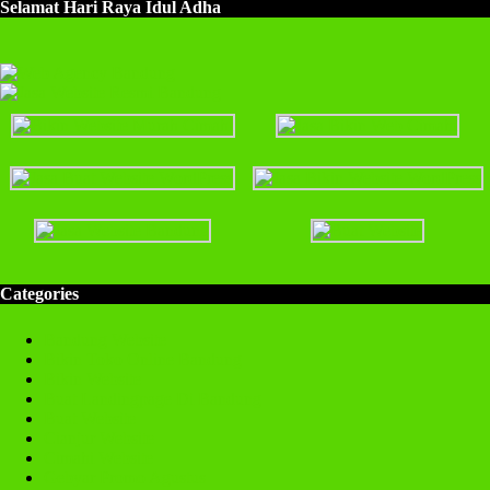
Selamat Hari Raya Idul Adha
Categories
Bandung Website
Bikin Toko Online Bandung
Bikin Website
Buat Landingpage Di Bandung
Buat Website
Cianjur Website
Cimahi Website
Gebyar Promo Agustus