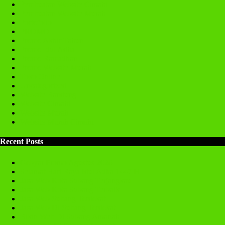
Pembuatan Website Cimahi
Pembuatan Website Murah
Portofolio
PROMO
Promo Akhir Tahun
Promo Idul Adha
Promo Ramadhan
Promo Website Murah
Toko Online
Uncategorized
Website Bandung
Website Cimahi
Website Murah
Website Murah Cimahi
Recent Posts
Gebyar Promo Agustus 2026
Selamat Hari Raya Idul Adha 1447 H
Jasa Web Kota Subang Terjangkau
Jasa Web Kota Subang Terbaik
Jasa Web Subang Terdekat
Jasa Web Di Subang Terdekat
Bikin Web Di Subang Amanah