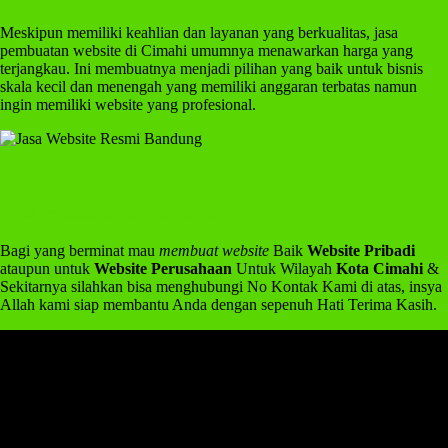
Meskipun memiliki keahlian dan layanan yang berkualitas, jasa
pembuatan website di Cimahi umumnya menawarkan harga yang
terjangkau. Ini membuatnya menjadi pilihan yang baik untuk bisnis
skala kecil dan menengah yang memiliki anggaran terbatas namun
ingin memiliki website yang profesional.
Jasa Website di Baros Cimahi
Bagi yang berminat mau
membuat website
Baik
Website Pribadi
ataupun untuk
Website Perusahaan
Untuk Wilayah
Kota Cimahi
&
Sekitarnya silahkan bisa menghubungi No Kontak Kami di atas, insya
Allah kami siap membantu Anda dengan sepenuh Hati Terima Kasih.