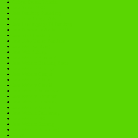
Gebyar Promo Website
Jasa Artikel SEO
Jasa Bandung Sumedang
Jasa Iklan Google Ads
Jasa Landingpage Di Bandung
Jasa Pembuatan Artikel SEO
Jasa SEO Bandung
Jasa Toko Online Bandung
Jasa Web Bandung
Jasa Web Subang
Jasa Website Bandung
Jasa Website Bandung Barat
Jasa Website Batujajar
Jasa Website Cianjur
Jasa Website Cililin
Jasa Website Cimahi
Jasa Website Jatinangor
Jasa Website Kuningan
Jasa Website Lembang
Jasa Website Murah
Jasa Website Padalarang
Jasa Website SEO
Jasa Website Soreang
Jasa Website Sumedang
News