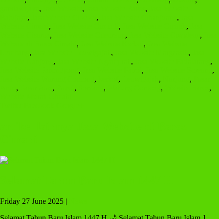
gandawijaya
,
Jasa Website
,
Jasa Website Baros
,
Jasa Website
Batujajar
,
Jasa Website Cibeber
,
Jasa Website Cihanjuang
,
Jasa
Website Cimahi
,
Jasa Website Cimindi
,
Jasa Website Cipatik
,
Jasa
Website Cisarua
,
Jasa Website Citeureup
,
Jasa Website Ciwideuy
,
Jasa
Website di Baros Cimahi
,
Jasa Website Kerkof
,
Jasa Website
Lembang
,
Jasa Website Leuwigajah
,
Jasa Website Margaasih
,
Jasa
Website Nanjung
,
Jasa Website Ngamprah
,
Jasa Website Padalarang
,
Jasa Website Parongpong
,
Jasa Website Patrol
,
Jasa Website Soreang
,
Jasa Website Warung Contong
,
kerkof
,
Leuwigajah
,
Nanjung
,
Pasar
Antri
,
Pasar Atas
,
Patrol
,
Soreang
,
Warung Contong
,
Website Baros
,
Website Murah Cimahi
Twitter
Facebook
Google+
artikel lainnya Jasa Website di Baros
Cimahi
Selamat Tahun Baru Islam 1447 H
Friday 27 June 2025 |
News
Selamat Tahun Baru Islam 1447 H 🌙 Selamat Tahun Baru Islam 1