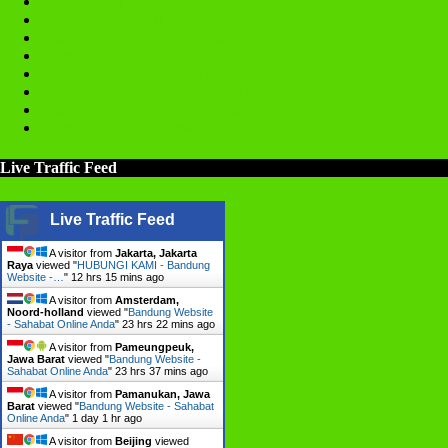
Buat Web Di Subang Amanah
Pembuatan Web Di Subang Amanah
Jasa Web Di Subang Amanah
Bikin Web Kota Subang Amanah
Buat Web Kota Subang Amanah
Pembuatan Web Kota Subang Amanah
Jasa Web Kota Subang Amanah
Bikin Web Subang Amanah
Live Traffic Feed
Live Traffic Feed
A visitor from
Jakarta, Jakarta
Raya
viewed "
HUBUNGI KAMI - Bandung
Website -…
"
12 hrs 15 mins ago
A visitor from
Amsterdam,
Noord-holland
viewed "
Bandung Website
- Sahabat Online Anda
"
23 hrs 22 mins ago
A visitor from
Pameungpeuk,
Jawa Barat
viewed "
Bandung Website -
Sahabat Online Anda
"
23 hrs 37 mins ago
A visitor from
Pamanukan, Jawa
Barat
viewed "
Bandung Website - Sahabat
Online Anda
"
1 day 1 hr ago
A visitor from
Beijing
viewed