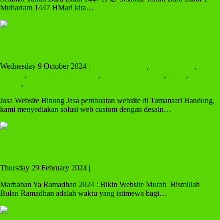
Muharram 1447 HMari kita…
Jasa Website Binong
Wednesday 9 October 2024 |
Bandung Website
,
Bikin Website
,
Buat
Website
,
Jasa Website Bandung
,
Jasa Website Murah
,
News
,
Toko
Online
,
Website Bandung
Jasa Website Binong Jasa pembuatan website di Tamansari Bandung,
kami menyediakan solusi web custom dengan desain…
Marhaban Ya Ramadhan 2024
Thursday 29 February 2024 |
News
Marhaban Ya Ramadhan 2024 : Bikin Website Murah Bismillah
Bulan Ramadhan adalah waktu yang istimewa bagi…