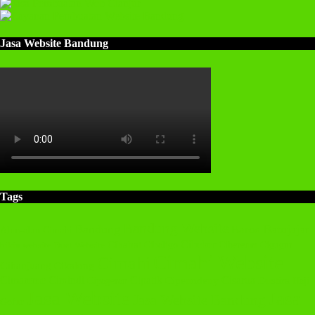
Jasa Website Bandung
Tags
Bandung Website
Bandung
Batujajar
Baros
Alun-alun Cimahi
Cibeber
Cibabat
Cibaligo
Cibereum
Cigugur
Buat Website
bikin website
Cimahi Website
Cimahi
Cihanjuang
Cikalong
Cimareme
Cimindi
Cipatik
Cisarua
Cipageran
Cipeundeuy
Dustira
Haji
Jasa Website
Jasa
Jasa Website Bandung
Gofur