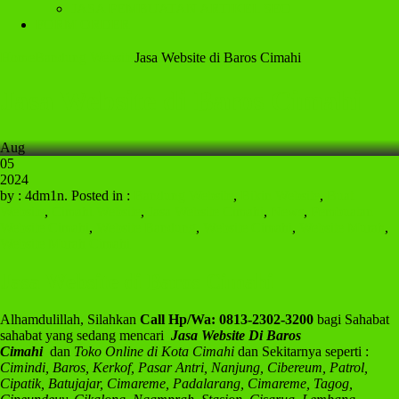
JASA PEMBUATAN ARTIKEL SEO
FORM ORDER
Home
Bandung Website
Jasa Website di Baros Cimahi
Jasa Website di Baros Cimahi
Aug
05
2024
by : 4dm1n. Posted in :
Bandung Website
,
Bikin Website
,
Buat
Website
,
Cimahi Website
,
Jasa Website Cimahi
,
News
,
Pembuatan
Website Cimahi
,
Website Bandung
,
Website Cimahi
,
Website Murah
,
Website Murah Cimahi
Jasa Website di Baros Cimahi
Alhamdulillah, Silahkan
Call Hp/Wa: 0813-2302-3200
bagi Sahabat
sahabat yang sedang mencari
Jasa Website Di Baros
Cimahi
dan
Toko Online di Kota Cimahi
dan Sekitarnya seperti :
Cimindi, Baros, Kerkof, Pasar Antri, Nanjung, Cibereum, Patrol,
Cipatik, Batujajar, Cimareme, Padalarang, Cimareme, Tagog,