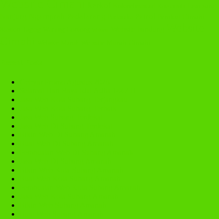
Website Cimahi
kerkof
Lembang
Kolonelmasturi
Kota cimahi
Nanjung
Ngamprah
Padalarang
Patrol
Padasuka
Pemkot Cimahi
Website
Website bandung
Stasion
Tagog
Warung Contong
Website
Cimahi
Website Murah
Website Murah Cimahi
Recent Posts
Gebyar Promo Agustus 2026
Selamat Hari Raya Idul Adha 1447 H
Jasa Web Kota Subang Terjangkau
Jasa Web Kota Subang Terbaik
Jasa Web Subang Terdekat
Jasa Web Di Subang Terdekat
Bikin Web Di Subang Amanah
Buat Web Di Subang Amanah
Pembuatan Web Di Subang Amanah
Jasa Web Di Subang Amanah
Bikin Web Kota Subang Amanah
Buat Web Kota Subang Amanah
Pembuatan Web Kota Subang Amanah
Jasa Web Kota Subang Amanah
Bikin Web Subang Amanah
Buat Web Subang Amanah