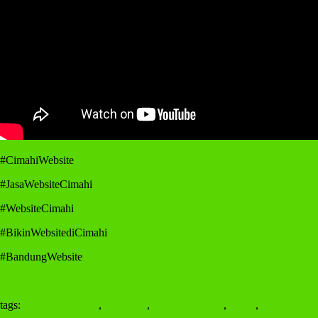
#CimahiWebsite
#JasaWebsiteCimahi
#WebsiteCimahi
#BikinWebsitediCimahi
#BandungWebsite
tags:
0813-2302-3200
,
abatujajar
,
alunalun cimahi
,
Baros
,
Baros
Website
,
Batujajar
,
Cibeber
,
Cimahi Website
,
citeureup
,
Dustira
,