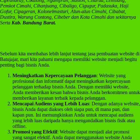
Cipeundeuy, Cikalong, Ngamprah, Stasion, Cisarua, Lembang,
Pemkot Cimahi, Cihanjuang, Cibaligo, Cigugur, Padasuka, Haji
Gofur, Cipageran, Kolonelmasturi, Alun-alun Cimahi, Cibabat,
Dustira, Warung Contong, Cibeber dan Kota Cimahi dan sekitarnya
Serta
Kab. Bandung Barat.
Mengapa Anda Memilih
Jasa Website di Baros
Cimahi?
Sebelum kita membahas lebih lanjut tentang jasa pembuatan website di
Batujajar, mari kita pahami mengapa memiliki website menjadi begitu
penting bagi bisnis Anda.
Meningkatkan Kepercayaan Pelanggan
: Website yang
profesional dan informatif dapat meningkatkan kepercayaan
pelanggan terhadap bisnis Anda. Dengan memiliki website,
Anda memberikan kesan bahwa bisnis Anda berkomitmen untuk
memberikan layanan terbaik kepada pelanggan.
Mencapai Audiens yang Lebih Luas
: Dengan adanya website,
bisnis Anda dapat diakses oleh siapa pun, di mana pun, dan
kapan pun. Ini memungkinkan Anda untuk mencapai audiens
yang lebih luas daripada hanya mengandalkan bisnis fisik atau
offline.
Promosi yang Efektif
: Website dapat menjadi alat promosi
yang sangat efektif. Anda dapat menggunakan website Anda