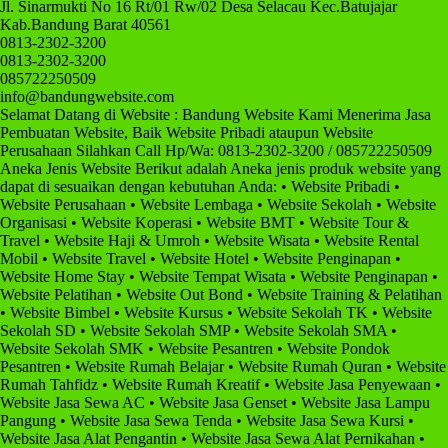
Jl. Sinarmukti No 16 Rt/01 Rw/02 Desa Selacau Kec.Batujajar
Kab.Bandung Barat 40561
0813-2302-3200
0813-2302-3200
085722250509
info@bandungwebsite.com
Selamat Datang di Website : Bandung Website Kami Menerima Jasa
Pembuatan Website, Baik Website Pribadi ataupun Website
Perusahaan Silahkan Call Hp/Wa: 0813-2302-3200 / 085722250509
Aneka Jenis Website Berikut adalah Aneka jenis produk website yang
dapat di sesuaikan dengan kebutuhan Anda: • Website Pribadi •
Website Perusahaan • Website Lembaga • Website Sekolah • Website
Organisasi • Website Koperasi • Website BMT • Website Tour &
Travel • Website Haji & Umroh • Website Wisata • Website Rental
Mobil • Website Travel • Website Hotel • Website Penginapan •
Website Home Stay • Website Tempat Wisata • Website Penginapan •
Website Pelatihan • Website Out Bond • Website Training & Pelatihan
• Website Bimbel • Website Kursus • Website Sekolah TK • Website
Sekolah SD • Website Sekolah SMP • Website Sekolah SMA •
Website Sekolah SMK • Website Pesantren • Website Pondok
Pesantren • Website Rumah Belajar • Website Rumah Quran • Website
Rumah Tahfidz • Website Rumah Kreatif • Website Jasa Penyewaan •
Website Jasa Sewa AC • Website Jasa Genset • Website Jasa Lampu
Pangung • Website Jasa Sewa Tenda • Website Jasa Sewa Kursi •
Website Jasa Alat Pengantin • Website Jasa Sewa Alat Pernikahan •