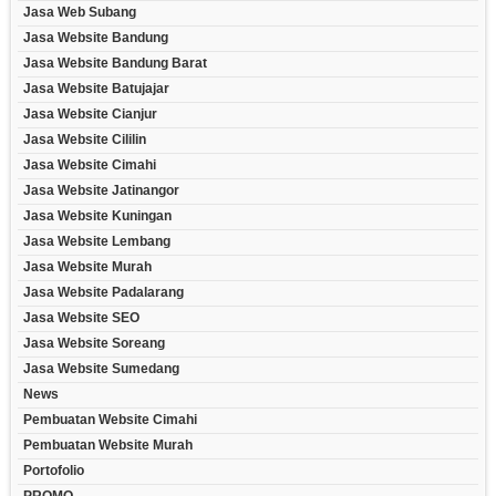
Jasa Web Subang
Jasa Website Bandung
Jasa Website Bandung Barat
Jasa Website Batujajar
Jasa Website Cianjur
Jasa Website Cililin
Jasa Website Cimahi
Jasa Website Jatinangor
Jasa Website Kuningan
Jasa Website Lembang
Jasa Website Murah
Jasa Website Padalarang
Jasa Website SEO
Jasa Website Soreang
Jasa Website Sumedang
News
Pembuatan Website Cimahi
Pembuatan Website Murah
Portofolio