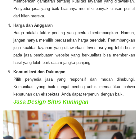
memberikan gambaran tentang kualitas layanan yang ditawarkan.
Penyedia jasa yang baik biasanya memiliki banyak ulasan positif
dari klien mereka.
Harga dan Anggaran
Harga adalah faktor penting yang perlu dipertimbangkan. Namun,
jangan hanya memilih berdasarkan harga terendah. Pertimbangkan
juga kualitas layanan yang ditawarkan. Investasi yang lebih besar
pada jasa pembuatan website yang berkualitas bisa memberikan
hasil yang lebih baik dalam jangka panjang.
Komunikasi dan Dukungan
Pilih penyedia jasa yang responsif dan mudah dihubungi.
Komunikasi yang baik sangat penting untuk memastikan bahwa
kebutuhan dan ekspektasi Anda dapat terpenuhi dengan baik.
Jasa Design Situs Kuningan