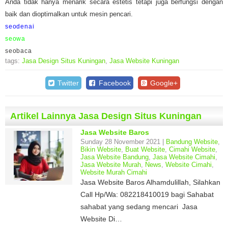
Anda tidak hanya menarik secara estetis tetapi juga berfungsi dengan
baik dan dioptimalkan untuk mesin pencari.
seodenai
seowa
seobaca
tags:
Jasa Design Situs Kuningan
,
Jasa Website Kuningan
Twitter
Facebook
Google+
Artikel Lainnya Jasa Design Situs Kuningan
Jasa Website Baros
Sunday 28 November 2021 |
Bandung Website
,
Bikin Website
,
Buat Website
,
Cimahi Website
,
Jasa Website Bandung
,
Jasa Website Cimahi
,
Jasa Website Murah
,
News
,
Website Cimahi
,
Website Murah Cimahi
Jasa Website Baros Alhamdulillah, Silahkan
Call Hp/Wa: 082218410019 bagi Sahabat
sahabat yang sedang mencari Jasa
Website Di…