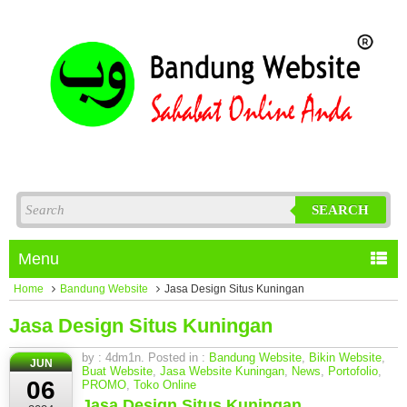
SEARCH
Menu
Home
Bandung Website
Jasa Design Situs Kuningan
Jasa Design Situs Kuningan
by : 4dm1n. Posted in :
Bandung Website
,
Bikin Website
,
JUN
Buat Website
,
Jasa Website Kuningan
,
News
,
Portofolio
,
06
PROMO
,
Toko Online
Jasa Design Situs Kuningan