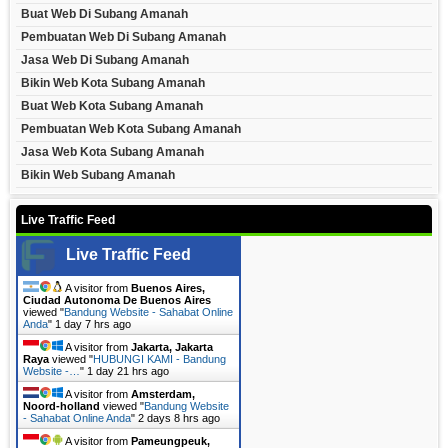
Buat Web Di Subang Amanah
Pembuatan Web Di Subang Amanah
Jasa Web Di Subang Amanah
Bikin Web Kota Subang Amanah
Buat Web Kota Subang Amanah
Pembuatan Web Kota Subang Amanah
Jasa Web Kota Subang Amanah
Bikin Web Subang Amanah
Live Traffic Feed
Live Traffic Feed
A visitor from
Buenos Aires,
Ciudad Autonoma De Buenos Aires
viewed "
Bandung Website - Sahabat Online
Anda
"
1 day 7 hrs ago
A visitor from
Jakarta, Jakarta
Raya
viewed "
HUBUNGI KAMI - Bandung
Website -…
"
1 day 21 hrs ago
A visitor from
Amsterdam,
Noord-holland
viewed "
Bandung Website
- Sahabat Online Anda
"
2 days 8 hrs ago
A visitor from
Pameungpeuk,