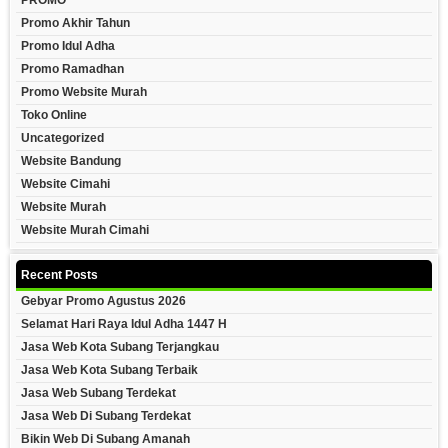
PROMO
Promo Akhir Tahun
Promo Idul Adha
Promo Ramadhan
Promo Website Murah
Toko Online
Uncategorized
Website Bandung
Website Cimahi
Website Murah
Website Murah Cimahi
Recent Posts
Gebyar Promo Agustus 2026
Selamat Hari Raya Idul Adha 1447 H
Jasa Web Kota Subang Terjangkau
Jasa Web Kota Subang Terbaik
Jasa Web Subang Terdekat
Jasa Web Di Subang Terdekat
Bikin Web Di Subang Amanah