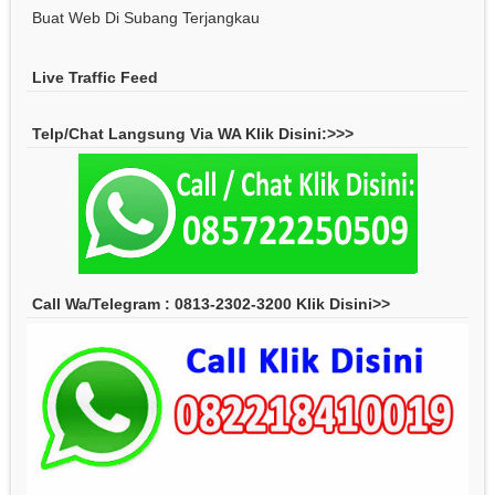
Buat Web Di Subang Terjangkau
Live Traffic Feed
Telp/Chat Langsung Via WA Klik Disini:>>>
Call Wa/Telegram : 0813-2302-3200 Klik Disini>>