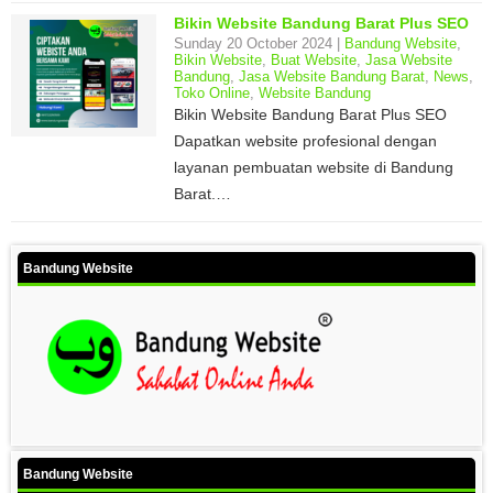
Bikin Website Bandung Barat Plus SEO
Sunday 20 October 2024 |
Bandung Website
,
Bikin Website
,
Buat Website
,
Jasa Website
Bandung
,
Jasa Website Bandung Barat
,
News
,
Toko Online
,
Website Bandung
Bikin Website Bandung Barat Plus SEO
Dapatkan website profesional dengan
layanan pembuatan website di Bandung
Barat.…
Bandung Website
Bandung Website