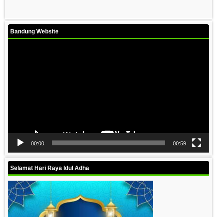
Bandung Website
Video
Player
00:00
00:59
Selamat Hari Raya Idul Adha