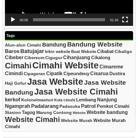
00:00
01:34
Tags
Bandung Website
Bandung
Alun-alun Cimahi
Batujajar
Baros
Cibabat
Cibaligo
bikin website
Buat Website
Cibeber
Cihanjuang
Cikalong
Cibereum
Cigugur
Cimahi Website
Cimahi
Cimareme
Cipatik
Cisarua
Cimindi
Cipeundeuy
Dustira
Cipageran
Jasa Website
Jasa Website
Haji Gofur
Jasa Website Cimahi
Bandung
kerkof
Nanjung
Lembang
Kolonelmasturi
Kota cimahi
Padalarang
Ngamprah
Patrol
Pemkot Cimahi
Padasuka
Website bandung
Tagog
Stasion
Warung Contong
Website
Website Cimahi
Website Murah
Website Murah
Cimahi