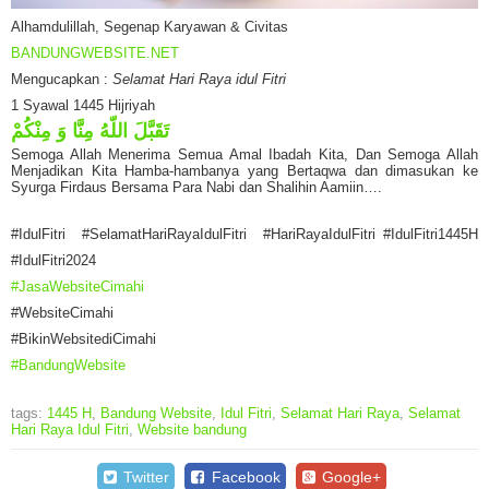
Alhamdulillah, Segenap Karyawan & Civitas
BANDUNGWEBSITE.NET
Mengucapkan :
Selamat Hari Raya idul Fitri
1 Syawal 1445 Hijriyah
تَقَبَّلَ اللّهُ مِنَّا وَ مِنْكُمْ
Semoga Allah Menerima Semua Amal Ibadah Kita, Dan Semoga Allah
Menjadikan Kita Hamba-hambanya yang Bertaqwa dan dimasukan ke
Syurga Firdaus Bersama Para Nabi dan Shalihin Aamiin….
#IdulFitri #SelamatHariRayaIdulFitri #HariRayaIdulFitri #IdulFitri1445H
#IdulFitri2024
#JasaWebsiteCimahi
#WebsiteCimahi
#BikinWebsitediCimahi
#BandungWebsite
tags:
1445 H
,
Bandung Website
,
Idul Fitri
,
Selamat Hari Raya
,
Selamat
Hari Raya Idul Fitri
,
Website bandung
Twitter
Facebook
Google+