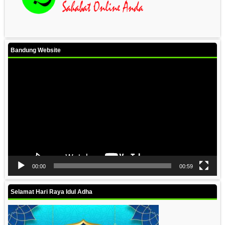
Bandung Website
Video
Player
00:00
00:59
Selamat Hari Raya Idul Adha