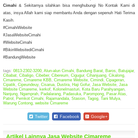
Cimahi
& Sekitarnya silahkan bisa menghubungi No Kontak Kami di
atas, insya Allah kami siap membantu Anda dengan sepenuh Hati Terima
Kasih.
#CimahiWebsite
#JasaWebsiteCimahi
#WebsiteCimahi
#BikinWebsitediCimahi
#BandungWebsite
tags:
0813-2302-3200
,
Alun-alun Cimahi
,
Bandung Barat
,
Baros
,
Batujajar
,
Cibabat
,
Cibaligo
,
Cibeber
,
Cibereum
,
Cigugur
,
Cihanjuang
,
Cikalong
,
Cimareme
,
Cimareme KBB
,
Cimareme Website
,
Cimindi
,
Cipageran
,
Cipatik
,
Cipeundeuy
,
Cisarua
,
Dustira
,
Haji Gofur
,
Jasa Website
,
Jasa
Website Cimareme
,
kerkof
,
Kolonelmasturi
,
Kota Baru Parahyangan
,
Nanjung
,
Ngamprah
,
Padalarang
,
Padasuka
,
Parompong
,
Pasar Atas
,
Patrol
,
Pemkot Cimahi
,
Rajamandala
,
Stasion
,
Tagog
,
Tani Mulya
,
Warung Contong
,
website Cimareme
Twitter
Facebook
Google+
Artikel Lainnya Jasa Website Cimareme