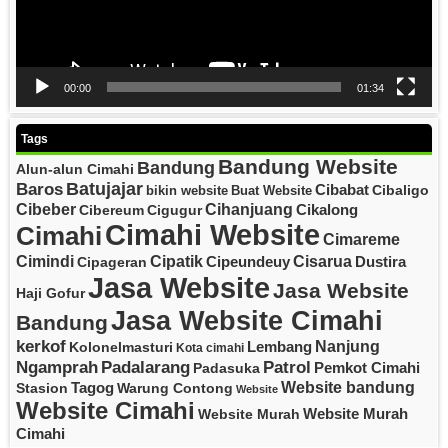
00:00
01:34
Tags
Bandung Website
Bandung
Alun-alun Cimahi
Batujajar
Baros
Cibabat
Cibaligo
bikin website
Buat Website
Cibeber
Cihanjuang
Cikalong
Cibereum
Cigugur
Cimahi Website
Cimahi
Cimareme
Cipatik
Cisarua
Cimindi
Cipeundeuy
Dustira
Cipageran
Jasa Website
Jasa Website
Haji Gofur
Jasa Website Cimahi
Bandung
kerkof
Nanjung
Lembang
Kolonelmasturi
Kota cimahi
Padalarang
Ngamprah
Patrol
Pemkot Cimahi
Padasuka
Website bandung
Tagog
Stasion
Warung Contong
Website
Website Cimahi
Website Murah
Website Murah
Cimahi