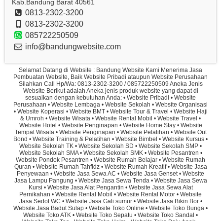
Kab.Bandung Barat 40561
0813-2302-3200
0813-2302-3200
085722250509
info@bandungwebsite.com
Selamat Datang di Website : Bandung Website Kami Menerima Jasa
Pembuatan Website, Baik Website Pribadi ataupun Website Perusahaan
Silahkan Call Hp/Wa: 0813-2302-3200 / 085722250509 Aneka Jenis
Website Berikut adalah Aneka jenis produk website yang dapat di
sesuaikan dengan kebutuhan Anda: • Website Pribadi • Website
Perusahaan • Website Lembaga • Website Sekolah • Website Organisasi
• Website Koperasi • Website BMT • Website Tour & Travel • Website Haji
& Umroh • Website Wisata • Website Rental Mobil • Website Travel •
Website Hotel • Website Penginapan • Website Home Stay • Website
Tempat Wisata • Website Penginapan • Website Pelatihan • Website Out
Bond • Website Training & Pelatihan • Website Bimbel • Website Kursus •
Website Sekolah TK • Website Sekolah SD • Website Sekolah SMP •
Website Sekolah SMA • Website Sekolah SMK • Website Pesantren •
Website Pondok Pesantren • Website Rumah Belajar • Website Rumah
Quran • Website Rumah Tahfidz • Website Rumah Kreatif • Website Jasa
Penyewaan • Website Jasa Sewa AC • Website Jasa Genset • Website
Jasa Lampu Pangung • Website Jasa Sewa Tenda • Website Jasa Sewa
Kursi • Website Jasa Alat Pengantin • Website Jasa Sewa Alat
Pernikahan • Website Rental Mobil • Website Rental Motor • Website
Jasa Sedot WC • Website Jasa Gali sumur • Website Jasa Bikin Bor •
Website Jasa Badut Sulap • Website Toko Online • Website Toko Bunga •
Website Toko ATK • Website Toko Sepatu • Website Toko Sandal •