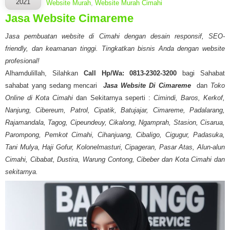
2021
Website Murah
,
Website Murah Cimahi
Jasa Website Cimareme
Jasa pembuatan website di Cimahi dengan desain responsif, SEO-
friendly, dan keamanan tinggi. Tingkatkan bisnis Anda dengan website
profesional!
Alhamdulillah, Silahkan
Call Hp/Wa: 0813-2302-3200
bagi Sahabat
sahabat yang sedang mencari
Jasa Website Di Cimareme
dan
Toko
Online di Kota Cimahi
dan Sekitarnya seperti :
Cimindi, Baros, Kerkof,
Nanjung, Cibereum, Patrol, Cipatik, Batujajar, Cimareme, Padalarang,
Rajamandala, Tagog, Cipeundeuy, Cikalong, Ngamprah, Stasion, Cisarua,
Parompong, Pemkot Cimahi, Cihanjuang, Cibaligo, Cigugur, Padasuka,
Tani Mulya, Haji Gofur, Kolonelmasturi, Cipageran, Pasar Atas, Alun-alun
Cimahi, Cibabat, Dustira, Warung Contong, Cibeber dan Kota Cimahi dan
sekitarnya.