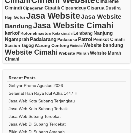
Cimahi Website
Cimahi
Cimareme
Cipatik
Cisarua
Cimindi
Cipeundeuy
Dustira
Cipageran
Jasa Website
Jasa Website
Haji Gofur
Jasa Website Cimahi
Bandung
kerkof
Nanjung
Lembang
Kolonelmasturi
Kota cimahi
Padalarang
Ngamprah
Patrol
Pemkot Cimahi
Padasuka
Website bandung
Tagog
Stasion
Warung Contong
Website
Website Cimahi
Website Murah
Website Murah
Cimahi
Recent Posts
Gebyar Promo Agustus 2026
Selamat Hari Raya Idul Adha 1447 H
Jasa Web Kota Subang Terjangkau
Jasa Web Kota Subang Terbaik
Jasa Web Subang Terdekat
Jasa Web Di Subang Terdekat
Bikin Web Di Subang Amanah