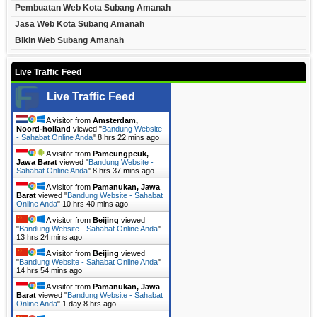
Pembuatan Web Kota Subang Amanah
Jasa Web Kota Subang Amanah
Bikin Web Subang Amanah
Live Traffic Feed
Live Traffic Feed
A visitor from
Amsterdam,
Noord-holland
viewed "
Bandung Website
- Sahabat Online Anda
"
8 hrs 22 mins ago
A visitor from
Pameungpeuk,
Jawa Barat
viewed "
Bandung Website -
Sahabat Online Anda
"
8 hrs 37 mins ago
A visitor from
Pamanukan, Jawa
Barat
viewed "
Bandung Website - Sahabat
Online Anda
"
10 hrs 40 mins ago
A visitor from
Beijing
viewed
"
Bandung Website - Sahabat Online Anda
"
13 hrs 24 mins ago
A visitor from
Beijing
viewed
"
Bandung Website - Sahabat Online Anda
"
14 hrs 54 mins ago
A visitor from
Pamanukan, Jawa
Barat
viewed "
Bandung Website - Sahabat
Online Anda
"
1 day 8 hrs ago