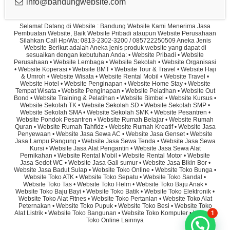
info@bandungwebsite.com
Selamat Datang di Website : Bandung Website Kami Menerima Jasa
Pembuatan Website, Baik Website Pribadi ataupun Website Perusahaan
Silahkan Call Hp/Wa: 0813-2302-3200 / 085722250509 Aneka Jenis
Website Berikut adalah Aneka jenis produk website yang dapat di
sesuaikan dengan kebutuhan Anda: • Website Pribadi • Website
Perusahaan • Website Lembaga • Website Sekolah • Website Organisasi
• Website Koperasi • Website BMT • Website Tour & Travel • Website Haji
& Umroh • Website Wisata • Website Rental Mobil • Website Travel •
Website Hotel • Website Penginapan • Website Home Stay • Website
Tempat Wisata • Website Penginapan • Website Pelatihan • Website Out
Bond • Website Training & Pelatihan • Website Bimbel • Website Kursus •
Website Sekolah TK • Website Sekolah SD • Website Sekolah SMP •
Website Sekolah SMA • Website Sekolah SMK • Website Pesantren •
Website Pondok Pesantren • Website Rumah Belajar • Website Rumah
Quran • Website Rumah Tahfidz • Website Rumah Kreatif • Website Jasa
Penyewaan • Website Jasa Sewa AC • Website Jasa Genset • Website
Jasa Lampu Pangung • Website Jasa Sewa Tenda • Website Jasa Sewa
Kursi • Website Jasa Alat Pengantin • Website Jasa Sewa Alat
Pernikahan • Website Rental Mobil • Website Rental Motor • Website
Jasa Sedot WC • Website Jasa Gali sumur • Website Jasa Bikin Bor •
Website Jasa Badut Sulap • Website Toko Online • Website Toko Bunga •
Website Toko ATK • Website Toko Sepatu • Website Toko Sandal •
Website Toko Tas • Website Toko Helm • Website Toko Baju Anak •
Website Toko Baju Bayi • Website Toko Batik • Website Toko Elektronik •
Website Toko Alat Fitnes • Website Toko Pertanian • Website Toko Alat
Peternakan • Website Toko Pupuk • Website Toko Besi • Website Toko
1
Alat Listrik • Website Toko Bangunan • Website Toko Komputer • Website
Toko Online Lainnya
CV Salsabila Trans Cargo
Baru Saja